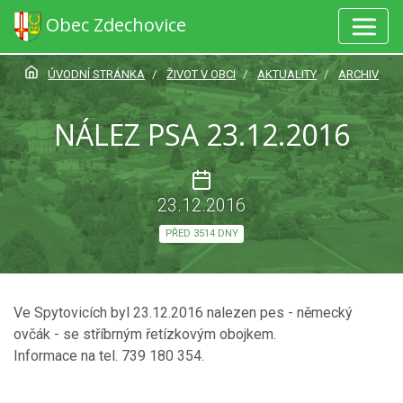
Obec Zdechovice
ÚVODNÍ STRÁNKA
ŽIVOT V OBCI
AKTUALITY
ARCHIV
NÁLEZ PSA 23.12.2016
23.12.2016
PŘED 3514 DNY
Ve Spytovicích byl 23.12.2016 nalezen pes - německý
ovčák - se stříbrným řetízkovým obojkem.
Informace na tel. 739 180 354.