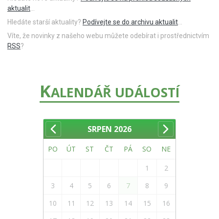
aktualit
...
Hledáte starší aktuality?
Podívejte se do archivu aktualit
...
Víte, že novinky z našeho webu můžete odebírat i prostřednictvím
RSS
?
K
ALENDÁŘ UDÁLOSTÍ
SRPEN
2026
PO
ÚT
ST
ČT
PÁ
SO
NE
1
2
3
4
5
6
7
8
9
10
11
12
13
14
15
16