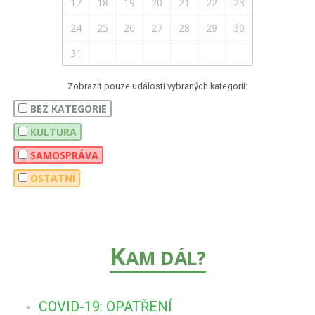
17
18
19
20
21
22
23
24
25
26
27
28
29
30
31
Zobrazit pouze události vybraných kategorií:
BEZ KATEGORIE
KULTURA
SAMOSPRÁVA
OSTATNÍ
K
AM DÁL?
COVID-19: OPATŘENÍ