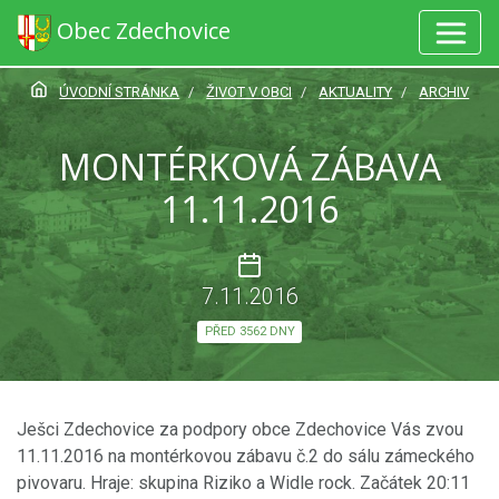
Obec Zdechovice
ÚVODNÍ STRÁNKA
ŽIVOT V OBCI
AKTUALITY
ARCHIV
MONTÉRKOVÁ ZÁBAVA
11.11.2016
7.11.2016
PŘED 3562 DNY
Ješci Zdechovice za podpory obce Zdechovice Vás zvou
11.11.2016 na montérkovou zábavu č.2 do sálu zámeckého
pivovaru. Hraje: skupina Riziko a Widle rock. Začátek 20:11