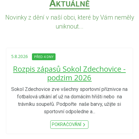
A
KTUÁLNĚ
Novinky z dění v naší obci, které by Vám neměly
uniknout...
5.8.2026
PŘED 4 DNY
Rozpis zápasů Sokol Zdechovice -
podzim 2026
Sokol Zdechovice zve všechny sportovní příznivce na
fotbalová utkání ať už na domácím hřišti nebo na
trávníku soupeřů. Podpořte naše barvy, užijte si
sportovní odpoledne a...
POKRAČOVÁNÍ