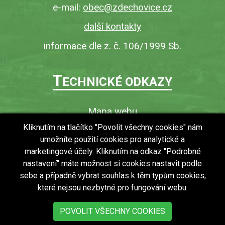
e-mail:
obec@zdechovice.cz
další kontakty
informace dle z. č. 106/1999 Sb.
T
ECHNICKÉ ODKAZY
Mapa webu
O webu
Kliknutím na tlačítko "Povolit všechny cookies" nám
umožníte použití cookies pro analytické a
Povinně zveřejňované informace
marketingové účely. Kliknutím na odkaz "Podrobné
Ochrana osobních údajů (GDPR)
nastavení" máte možnost si cookies nastavit podle
Vyhledávání
sebe a případně vybrat souhlas k těm typům cookies,
které nejsou nezbytné pro fungování webu.
RSS
Bezbariérový přístup v obci
POVOLIT VŠECHNY COOKIES