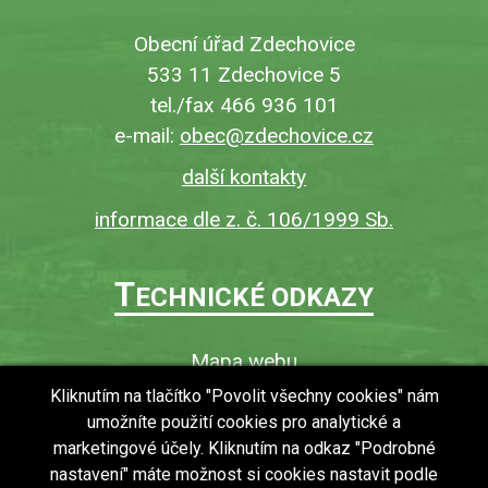
Obecní úřad Zdechovice
533 11 Zdechovice 5
tel./fax 466 936 101
e-mail:
obec@zdechovice.cz
další kontakty
informace dle z. č. 106/1999 Sb.
T
ECHNICKÉ ODKAZY
Mapa webu
O webu
Kliknutím na tlačítko "Povolit všechny cookies" nám
umožníte použití cookies pro analytické a
Povinně zveřejňované informace
marketingové účely. Kliknutím na odkaz "Podrobné
Ochrana osobních údajů (GDPR)
nastavení" máte možnost si cookies nastavit podle