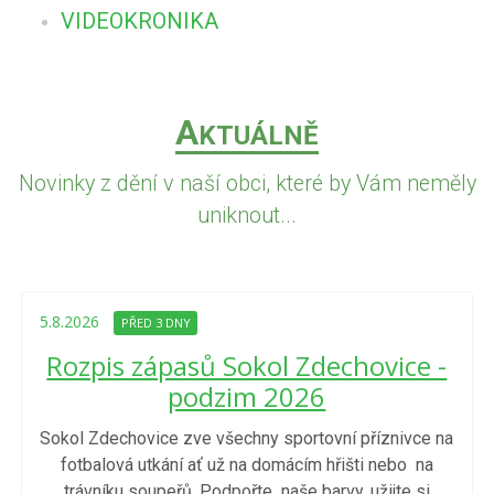
VIDEOKRONIKA
A
KTUÁLNĚ
Novinky z dění v naší obci, které by Vám neměly
uniknout...
5.8.2026
PŘED 3 DNY
Rozpis zápasů Sokol Zdechovice -
podzim 2026
Sokol Zdechovice zve všechny sportovní příznivce na
fotbalová utkání ať už na domácím hřišti nebo na
trávníku soupeřů. Podpořte naše barvy, užijte si