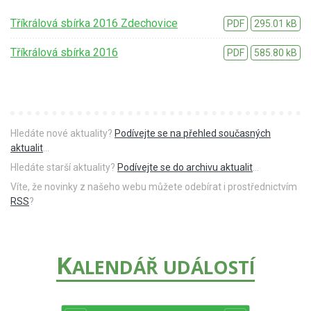
Tříkrálová sbírka 2016 Zdechovice
PDF
295.01 kB
Tříkrálová sbírka 2016
PDF
585.80 kB
Hledáte nové aktuality?
Podívejte se na přehled současných
aktualit
...
Hledáte starší aktuality?
Podívejte se do archivu aktualit
...
Víte, že novinky z našeho webu můžete odebírat i prostřednictvím
RSS
?
K
ALENDÁŘ UDÁLOSTÍ