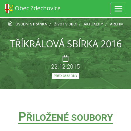
Obec Zdechovice
ÚVODNÍ STRÁNKA
ŽIVOT V OBCI
AKTUALITY
ARCHIV
TŘÍKRÁLOVÁ SBÍRKA 2016
22.12.2015
PŘED 3882 DNY
P
ŘILOŽENÉ SOUBORY