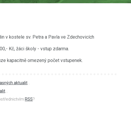
n v kostele sv. Petra a Pavla ve Zdechovicích
,- Kč, žáci školy - vstup zdarma.
pouze kapacitně omezený počet vstupenek.
asných aktualit
...
lit
...
rostřednictvím
RSS
?