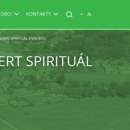
A
 OBCI
KONTAKTY
A
CERT SPIRITUÁL KVINTETU
ERT SPIRITUÁL