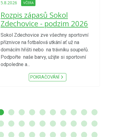
Upozorně
5.8.2026
VČERA
Nařízení
Rozpis zápasů Sokol
kraje 4/
Zdechovice - podzim 2026
zvýšenéh
vzniku p
Sokol Zdechovice zve všechny sportovní
příznivce na fotbalová utkání ať už na
S ohledem na d
domácím hřišti nebo na trávníku soupeřů.
meteorologick
Podpořte naše barvy, užijte si sportovní
sucho, velmi v
odpoledne a...
zátěž, ...) up
Nařízení Pardu
POKRAČOVÁNÍ