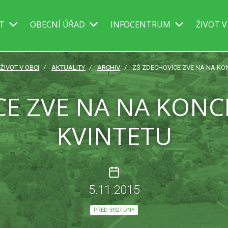
IT
OBECNÍ ÚŘAD
INFOCENTRUM
ŽIVOT V
ŽIVOT V OBCI
AKTUALITY
ARCHIV
ZŠ ZDECHOVICE ZVE NA NA KON
E ZVE NA NA KONC
KVINTETU
5.11.2015
PŘED 3927 DNY