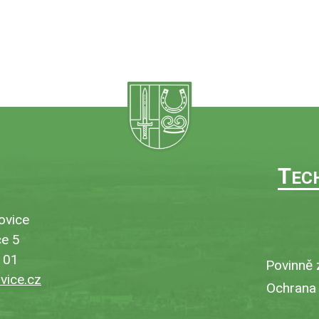
T
EC
ovice
e 5
101
Povinně 
ice.cz
Ochrana