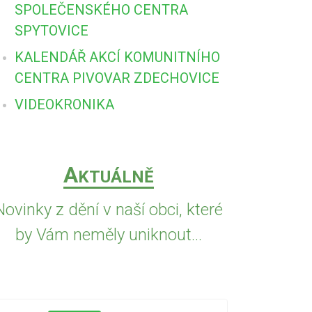
SPOLEČENSKÉHO CENTRA
SPYTOVICE
KALENDÁŘ AKCÍ KOMUNITNÍHO
CENTRA PIVOVAR ZDECHOVICE
VIDEOKRONIKA
A
KTUÁLNĚ
Novinky z dění v naší obci, které
by Vám neměly uniknout...
5.8.2026
PŘED