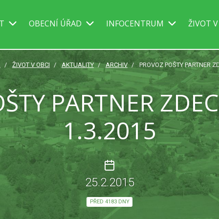
IT
OBECNÍ ÚŘAD
INFOCENTRUM
ŽIVOT V
A
ŽIVOT V OBCI
AKTUALITY
ARCHIV
PROVOZ POŠTY PARTNER ZD
ŠTY PARTNER ZDE
1.3.2015
25.2.2015
PŘED 4183 DNY