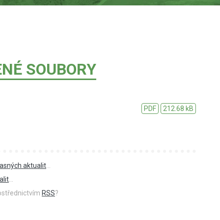
ENÉ SOUBORY
PDF
212.68 kB
asných aktualit
...
lit
...
rostřednictvím
RSS
?