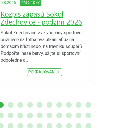
Upozorně
5.8.2026
PŘED 4 DNY
Nařízení
Rozpis zápasů Sokol
kraje 4/
Zdechovice - podzim 2026
zvýšenéh
vzniku p
Sokol Zdechovice zve všechny sportovní
příznivce na fotbalová utkání ať už na
S ohledem na d
domácím hřišti nebo na trávníku soupeřů.
meteorologick
Podpořte naše barvy, užijte si sportovní
sucho, velmi v
odpoledne a...
zátěž, ...) up
Nařízení Pardu
POKRAČOVÁNÍ