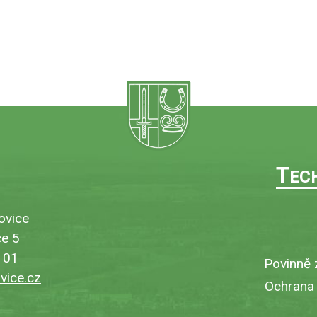
T
EC
ovice
e 5
101
Povinně 
ice.cz
Ochrana