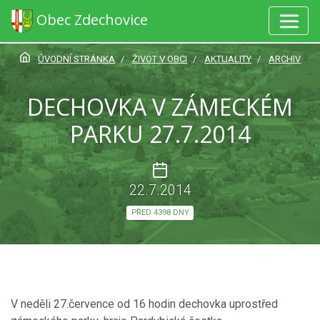
Obec Zdechovice
ÚVODNÍ STRÁNKA
ŽIVOT V OBCI
AKTUALITY
ARCHIV
DECHOVKA V ZÁMECKÉM
PARKU 27.7.2014
22.7.2014
PŘED 4398 DNY
V neděli 27.července od 16 hodin dechovka uprostřed