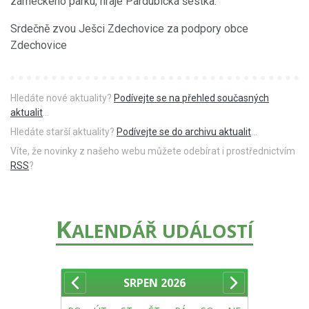
zámeckého parku, hraje Pardubická šestka.
Srdečně zvou Ješci Zdechovice za podpory obce
Zdechovice
Hledáte nové aktuality?
Podívejte se na přehled současných
aktualit
...
Hledáte starší aktuality?
Podívejte se do archivu aktualit
...
Víte, že novinky z našeho webu můžete odebírat i prostřednictvím
RSS
?
K
ALENDÁŘ UDÁLOSTÍ
SRPEN
2026