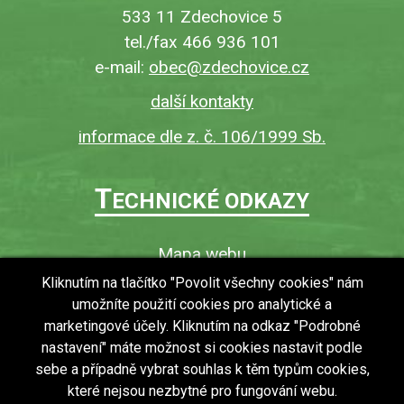
533 11 Zdechovice 5
tel./fax 466 936 101
e-mail:
obec@zdechovice.cz
další kontakty
informace dle z. č. 106/1999 Sb.
T
ECHNICKÉ ODKAZY
Mapa webu
O webu
Kliknutím na tlačítko "Povolit všechny cookies" nám
umožníte použití cookies pro analytické a
Povinně zveřejňované informace
marketingové účely. Kliknutím na odkaz "Podrobné
Ochrana osobních údajů (GDPR)
nastavení" máte možnost si cookies nastavit podle
Vyhledávání
sebe a případně vybrat souhlas k těm typům cookies,
které nejsou nezbytné pro fungování webu.
RSS