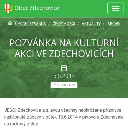
Obec Zdechovice
ÚVODNÍ STRÁNKA
ŽIVOT V OBCI
AKTUALITY
ARCHIV
POZVÁNKA NA KULTURNÍ
AKCI VE ZDECHOVICÍCH
5.6.2014
PŘED 4447 DNY
JEŠCI Zdechovice z.s. zvou všechny neohrožené příznivce
našlápnuté zábavy v pátek 13.6.2014 v pivovaru Zdechovice
na rockový zářez