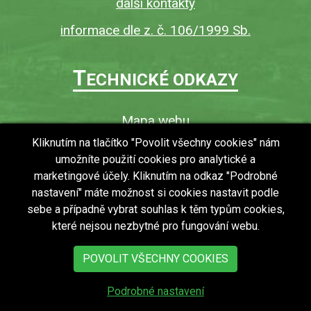
další kontakty
informace dle z. č. 106/1999 Sb.
T
ECHNICKÉ ODKAZY
Mapa webu
O webu
Kliknutím na tlačítko "Povolit všechny cookies" nám
umožníte použití cookies pro analytické a
Povinně zveřejňované informace
marketingové účely. Kliknutím na odkaz "Podrobné
Ochrana osobních údajů (GDPR)
nastavení" máte možnost si cookies nastavit podle
Vyhledávání
sebe a případně vybrat souhlas k těm typům cookies,
které nejsou nezbytné pro fungování webu.
RSS
Bezbariérový přístup v obci
POVOLIT VŠECHNY COOKIES
Podrobné nastavení
copyright © 2018 - 2026
Obec Zdechovice
Všechna práva vyhrazena