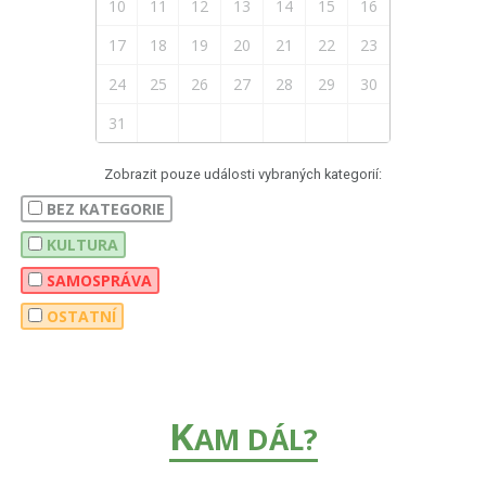
10
11
12
13
14
15
16
17
18
19
20
21
22
23
24
25
26
27
28
29
30
31
Zobrazit pouze události vybraných kategorií:
BEZ KATEGORIE
KULTURA
SAMOSPRÁVA
OSTATNÍ
K
AM DÁL?