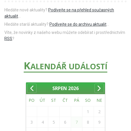
Hledáte nové aktuality?
Podívejte se na přehled současných
aktualit
...
Hledáte starší aktuality?
Podívejte se do archivu aktualit
...
Víte, že novinky z našeho webu můžete odebírat i prostřednictvím
RSS
?
K
ALENDÁŘ UDÁLOSTÍ
SRPEN
2026
PO
ÚT
ST
ČT
PÁ
SO
NE
1
2
3
4
5
6
7
8
9