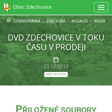
Obec Zdechovice
ÚVODNÍ STRÁNKA
ŽIVOT V OBCI
AKTUALITY
ARCHIV
DVD ZDECHOVICE V TOKU
ČASU V PRODEJI
23.12.2013
PŘED 4610 DNY
P
ŘILOŽENÉ SOUBORY