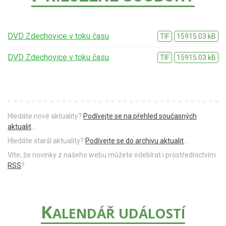
DVD Zdechovice v toku času
TIF
15915.03 kB
DVD Zdechovice v toku času
TIF
15915.03 kB
Hledáte nové aktuality?
Podívejte se na přehled současných
aktualit
...
Hledáte starší aktuality?
Podívejte se do archivu aktualit
...
Víte, že novinky z našeho webu můžete odebírat i prostřednictvím
RSS
?
K
ALENDÁŘ UDÁLOSTÍ