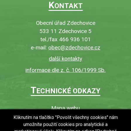
K
ONTAKT
Obecní úřad Zdechovice
533 11 Zdechovice 5
tel./fax 466 936 101
e-mail:
obec@zdechovice.cz
další kontakty
informace dle z. č. 106/1999 Sb.
T
ECHNICKÉ ODKAZY
Mapa webu
O webu
Kliknutím na tlačítko "Povolit všechny cookies" nám
umožníte použití cookies pro analytické a
Povinně zveřejňované informace