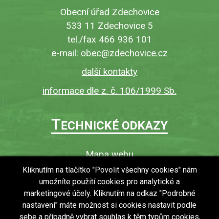
Obecní úřad Zdechovice
533 11 Zdechovice 5
tel./fax 466 936 101
e-mail:
obec@zdechovice.cz
další kontakty
informace dle z. č. 106/1999 Sb.
T
ECHNICKÉ ODKAZY
Mapa webu
O webu
Kliknutím na tlačítko "Povolit všechny cookies" nám
umožníte použití cookies pro analytické a
Povinně zveřejňované informace
marketingové účely. Kliknutím na odkaz "Podrobné
Ochrana osobních údajů (GDPR)
nastavení" máte možnost si cookies nastavit podle
Vyhledávání
sebe a případně vybrat souhlas k těm typům cookies,