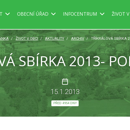
IT
OBECNÍ ÚŘAD
INFOCENTRUM
ŽIVOT V
ÁNKA
ŽIVOT V OBCI
AKTUALITY
ARCHIV
TŘÍKRÁLOVÁ SBÍRKA 2
VÁ SBÍRKA 2013- P
15.1.2013
PŘED 4954 DNY