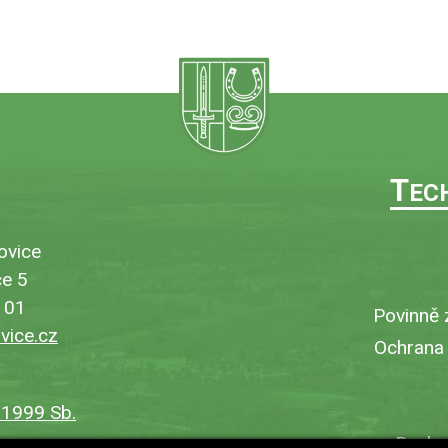
T
EC
ovice
e 5
101
Povinně 
ice.cz
Ochrana
/1999 Sb.
Bezbar