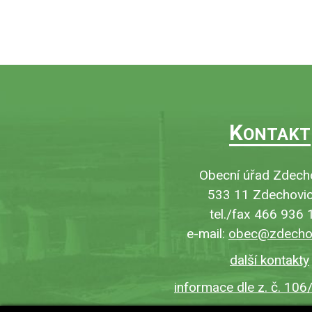
K
ONTAKT
Obecní úřad Zdech
533 11 Zdechovic
tel./fax 466 936 
e-mail:
obec@zdechov
další kontakty
informace dle z. č. 106