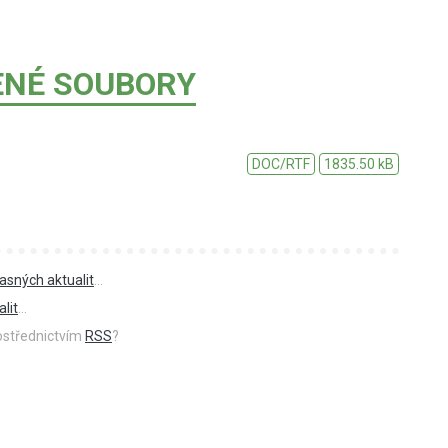
ENÉ SOUBORY
DOC/RTF
1835.50 kB
asných aktualit
...
lit
...
rostřednictvím
RSS
?