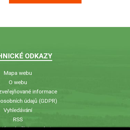
HNICKÉ ODKAZY
Mapa webu
O webu
zveřejňované informace
 osobních údajů (GDPR)
Vyhledávání
RSS
iérový přístup v obci