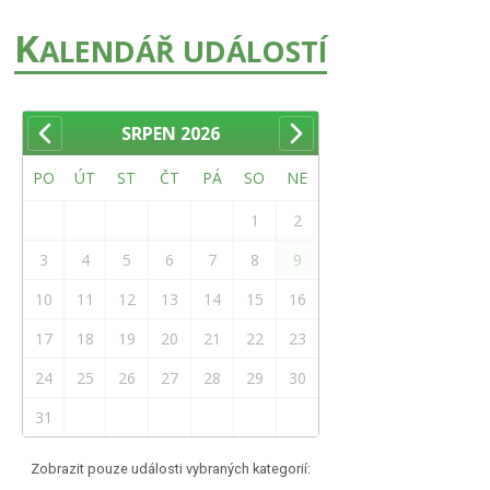
K
ALENDÁŘ UDÁLOSTÍ
SRPEN
2026
PO
ÚT
ST
ČT
PÁ
SO
NE
1
2
3
4
5
6
7
8
9
10
11
12
13
14
15
16
17
18
19
20
21
22
23
24
25
26
27
28
29
30
31
Zobrazit pouze události vybraných kategorií: