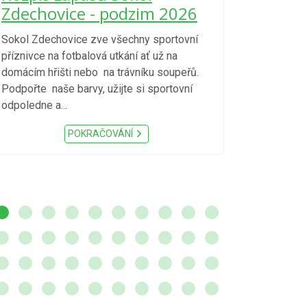
kraje 4/
Zdechovice - podzim 2026
zvýšenéh
vzniku p
Sokol Zdechovice zve všechny sportovní
příznivce na fotbalová utkání ať už na
S ohledem na d
domácím hřišti nebo na trávníku soupeřů.
meteorologick
Podpořte naše barvy, užijte si sportovní
sucho, velmi v
odpoledne a...
zátěž, ...) up
Nařízení Pardu
POKRAČOVÁNÍ