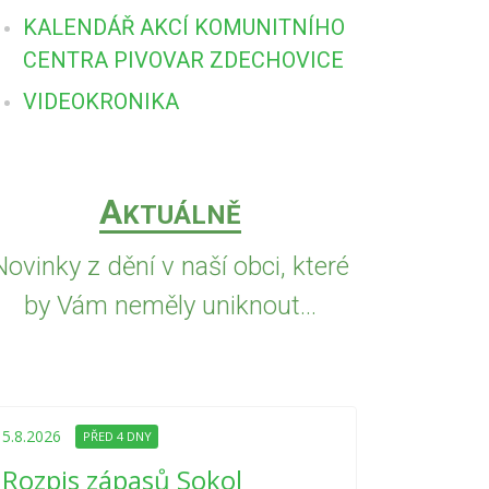
KALENDÁŘ AKCÍ KOMUNITNÍHO
CENTRA PIVOVAR ZDECHOVICE
VIDEOKRONIKA
A
KTUÁLNĚ
Novinky z dění v naší obci, které
by Vám neměly uniknout...
5.8.2026
PŘED
Upozorně
5.8.2026
PŘED 4 DNY
Nařízení
Rozpis zápasů Sokol