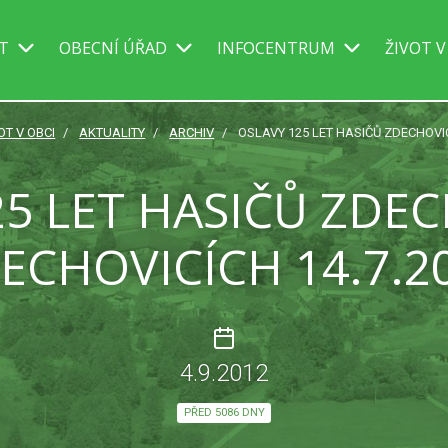
IT
OBECNÍ ÚŘAD
INFOCENTRUM
ŽIVOT V
OT V OBCI
AKTUALITY
ARCHIV
OSLAVY 125 LET HASIČŮ ZDECHOVIC
25 LET HASIČŮ ZDEC
ECHOVICÍCH 14.7.2
4.9.2012
PŘED 5086 DNY