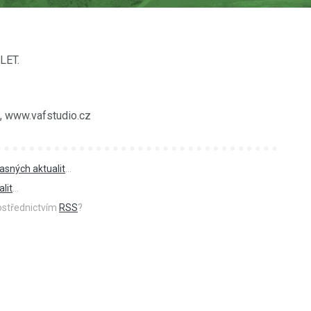
LET.
o, www.vafstudio.cz
asných aktualit
...
lit
...
rostřednictvím
RSS
?