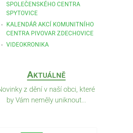
SPOLEČENSKÉHO CENTRA
SPYTOVICE
KALENDÁŘ AKCÍ KOMUNITNÍHO
CENTRA PIVOVAR ZDECHOVICE
VIDEOKRONIKA
A
KTUÁLNĚ
Novinky z dění v naší obci, které
by Vám neměly uniknout...
5.8.2026
PŘED