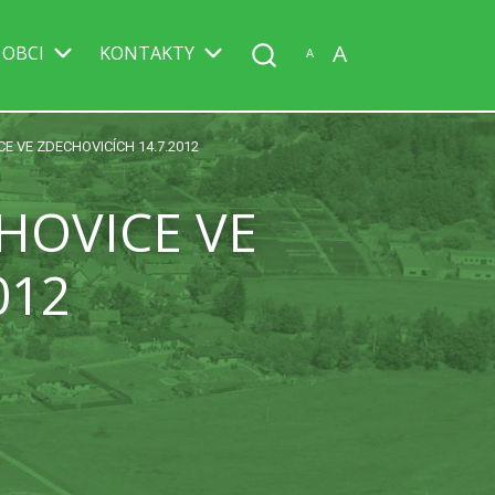
A
 OBCI
KONTAKTY
A
E VE ZDECHOVICÍCH 14.7.2012
HOVICE VE
012