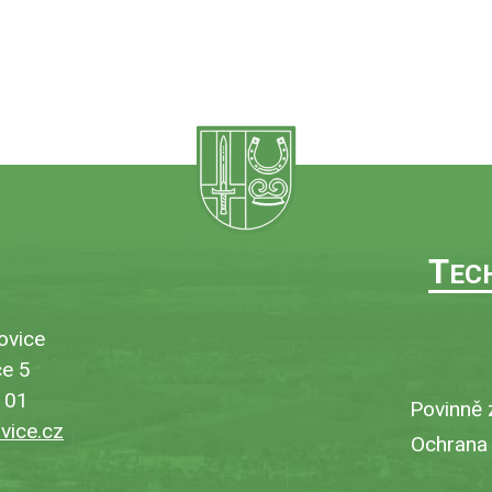
T
EC
ovice
e 5
101
Povinně 
ice.cz
Ochrana