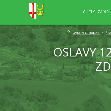
CHCI SI ZAŘÍD
ÚVODNÍ STRÁNKA
ŽIV
OSLAVY 1
ZD