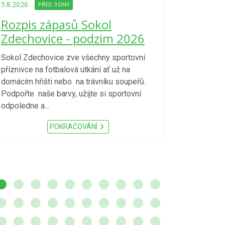
Upozorně
5.8.2026
PŘED 3 DNY
Nařízení
Rozpis zápasů Sokol
kraje 4/
Zdechovice - podzim 2026
zvýšenéh
vzniku p
Sokol Zdechovice zve všechny sportovní
příznivce na fotbalová utkání ať už na
S ohledem na d
domácím hřišti nebo na trávníku soupeřů.
meteorologick
Podpořte naše barvy, užijte si sportovní
sucho, velmi v
odpoledne a...
zátěž, ...) up
Nařízení Pardu
POKRAČOVÁNÍ