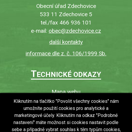
Obecní úřad Zdechovice
533 11 Zdechovice 5
tel./fax 466 936 101
e-mail:
obec@zdechovice.cz
další kontakty
informace dle z. č. 106/1999 Sb.
T
ECHNICKÉ ODKAZY
Mapa webu
O webu
Kliknutím na tlačítko "Povolit všechny cookies" nám
umožníte použití cookies pro analytické a
Povinně zveřejňované informace
marketingové účely. Kliknutím na odkaz "Podrobné
Ochrana osobních údajů (GDPR)
nastavení" máte možnost si cookies nastavit podle
Vyhledávání
sebe a případně vybrat souhlas k těm typům cookies,