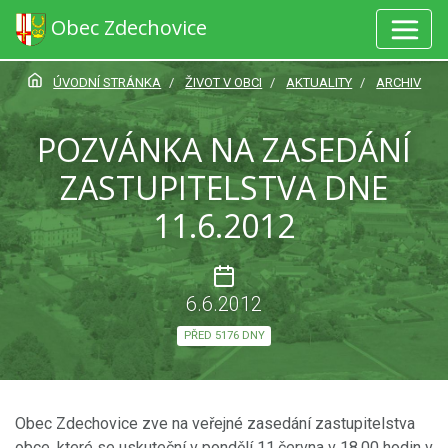
Obec Zdechovice
ÚVODNÍ STRÁNKA
ŽIVOT V OBCI
AKTUALITY
ARCHIV
POZVÁNKA NA ZASEDÁNÍ
ZASTUPITELSTVA DNE
11.6.2012
6.6.2012
PŘED 5176 DNY
Obec Zdechovice zve na veřejné zasedání zastupitelstva
obce, které se uskuteční v pondělí 11.června v 18,00 hodin v