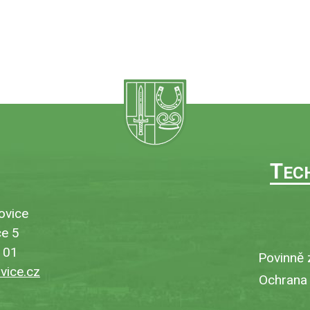
T
EC
ovice
e 5
101
Povinně 
ice.cz
Ochrana