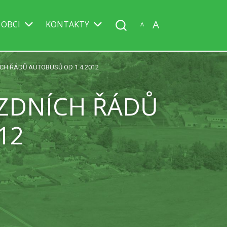
A
 OBCI
KONTAKTY
A
CH ŘÁDŮ AUTOBUSŮ OD 1.4.2012
ÍZDNÍCH ŘÁDŮ
12