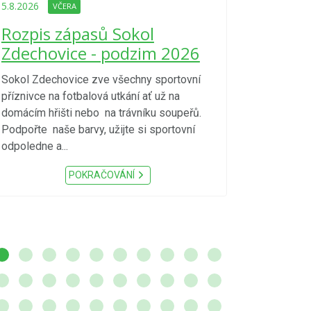
Upozorně
5.8.2026
VČERA
Nařízení
Rozpis zápasů Sokol
kraje 4/
Zdechovice - podzim 2026
zvýšenéh
vzniku p
Sokol Zdechovice zve všechny sportovní
příznivce na fotbalová utkání ať už na
S ohledem na d
domácím hřišti nebo na trávníku soupeřů.
meteorologick
Podpořte naše barvy, užijte si sportovní
sucho, velmi v
odpoledne a...
zátěž, ...) up
Nařízení Pardu
POKRAČOVÁNÍ