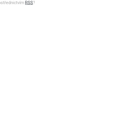
rostřednictvím
RSS
?