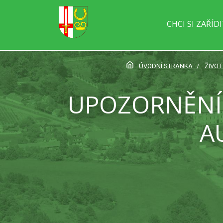
CHCI SI ZAŘÍD
ÚVODNÍ STRÁNKA
ŽIVOT
UPOZORNĚNÍ 
A