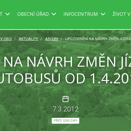
IT
OBECNÍ ÚŘAD
INFOCENTRUM
ŽIVOT V
 V OBCI
AKTUALITY
ARCHIV
UPOZORNĚNÍ NA NÁVRH ZMĚN JÍZDNÍ
NA NÁVRH ZMĚN J
UTOBUSŮ OD 1.4.20
7.3.2012
PŘED 5265 DNY