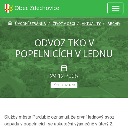
Obec Zdechovice
ÚVODNÍ STRÁNKA
ŽIVOT V OBCI
AKTUALITY
ARCHIV
ODVOZ TKO V
POPELNICÍCH V LEDNU
29.12.2006
PŘED 7163 DNY
Služby města Pardubic oznamují, že první lednový svoz
odpadu v popelnicích se uskuteční výjimečně v úterý 2.