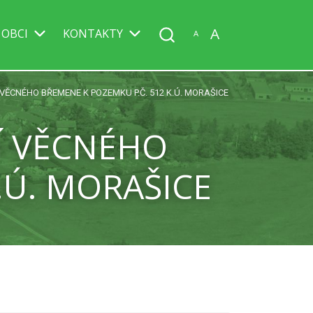
A
 OBCI
KONTAKTY
A
 VĚCNÉHO BŘEMENE K POZEMKU P.Č. 512 K.Ú. MORAŠICE
NÍ VĚCNÉHO
.Ú. MORAŠICE