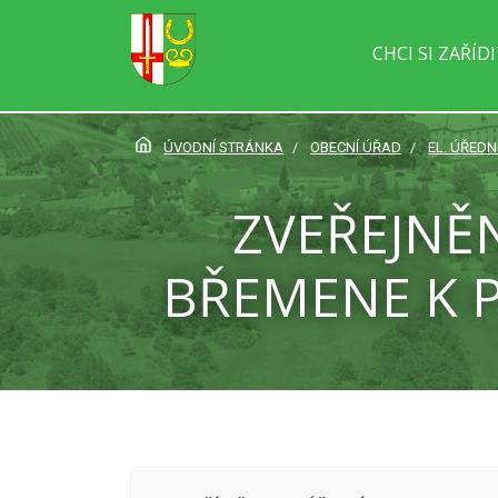
CHCI SI ZAŘÍD
ÚVODNÍ STRÁNKA
OBECNÍ ÚŘAD
EL. ÚŘEDN
ZVEŘEJNĚN
BŘEMENE K P