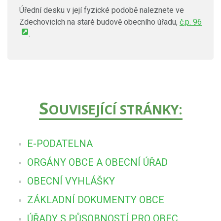
Úřední desku v její fyzické podobě naleznete ve
Zdechovicích na staré budově obecního úřadu,
č.p. 96
.
S
OUVISEJÍCÍ STRÁNKY:
E-PODATELNA
ORGÁNY OBCE A OBECNÍ ÚŘAD
OBECNÍ VYHLÁŠKY
ZÁKLADNÍ DOKUMENTY OBCE
ÚŘADY S PŮSOBNOSTÍ PRO OBEC