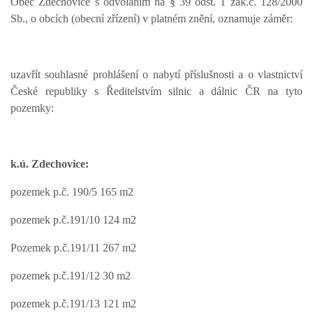
Obec Zdechovice s odvoláním na § 39 odst. 1 zák.č. 128/2000
Sb., o obcích (obecní zřízení) v platném znění, oznamuje záměr:
uzavřít souhlasné prohlášení o nabytí příslušnosti a o vlastnictví
České republiky s Ředitelstvím silnic a dálnic ČR na tyto
pozemky:
k.ú. Zdechovice:
pozemek p.
č
. 190/5 165 m2
pozemek p.
č
.191/10 124 m2
Pozemek p.
č
.191/11 267 m2
pozemek p.
č
.191/12 30 m2
pozemek p.
č
.191/13 121 m2