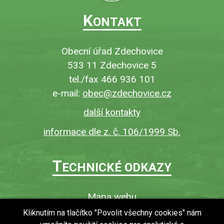
K
ONTAKT
Obecní úřad Zdechovice
533 11 Zdechovice 5
tel./fax 466 936 101
e-mail:
obec@zdechovice.cz
další kontakty
informace dle z. č. 106/1999 Sb.
T
ECHNICKÉ ODKAZY
Mapa webu
O webu
Kliknutím na tlačítko "Povolit všechny cookies" nám