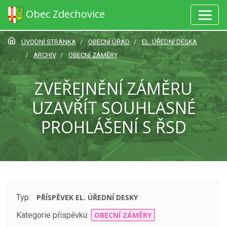
Obec Zdechovice
ÚVODNÍ STRÁNKA
OBECNÍ ÚŘAD
EL. ÚŘEDNÍ DESKA
ARCHIV
OBECNÍ ZÁMĚRY
ZVEŘEJNĚNÍ ZÁMĚRU
UZAVŘÍT SOUHLASNÉ
PROHLÁŠENÍ S ŘSD
Typ:
PŘÍSPĚVEK EL. ÚŘEDNÍ DESKY
Kategorie příspěvku:
OBECNÍ ZÁMĚRY