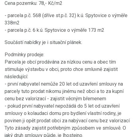
Cena pozemku: 78,- Kč/m2
- parcela p.č. 568 (dříve st.p.č. 32) k.ú. Spytovice o výměře
338m2
- parcela p.č. 6 k.ú. Spytovice o výměře 173 m2
Součástí nabídky je i situační plánek.
Podmínky prodeje:
Parcela je obcí prodávána za nízkou cenu a obec tím
stimuluje výstavbu v obci, proto chce smluvně zajistit
následující:
- první nabyvatel nemůže 20 let od uzavření smlouvy na
parcely tuto prodat nikomu jinému než obci a to za kupní
cenu bez valorizací - zajistit věcným břemenem
- pokud první nabyvatel nepožádá do 5 let od uzavření
smlouvy o kolaudaci domu pro bydlení vlastní rodiny, je
povinen ji opět prodat obci za nabývací cenu bez valorizací
Tyto zásady zajistit potřebným způsobem ve smlouvě. O
jaký druh smlouvy půjde, je lhostejno.