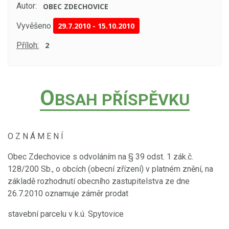
Autor:
OBEC ZDECHOVICE
Vyvěšeno
29.7.2010
-
15.10.2010
Příloh:
2
O
BSAH PŘÍSPĚVKU
O Z N Á M E N Í
Obec Zdechovice s odvoláním na § 39 odst. 1 zák.č.
128/200 Sb., o obcích (obecní zřízení) v platném znění, na
základě rozhodnutí obecního zastupitelstva ze dne
26.7.2010 oznamuje záměr prodat
stavební parcelu v k.ú. Spytovice