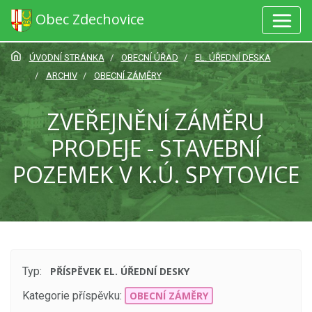
Obec Zdechovice
ÚVODNÍ STRÁNKA
OBECNÍ ÚŘAD
EL. ÚŘEDNÍ DESKA
ARCHIV
OBECNÍ ZÁMĚRY
ZVEŘEJNĚNÍ ZÁMĚRU
PRODEJE - STAVEBNÍ
POZEMEK V K.Ú. SPYTOVICE
Typ:
PŘÍSPĚVEK EL. ÚŘEDNÍ DESKY
Kategorie příspěvku:
OBECNÍ ZÁMĚRY