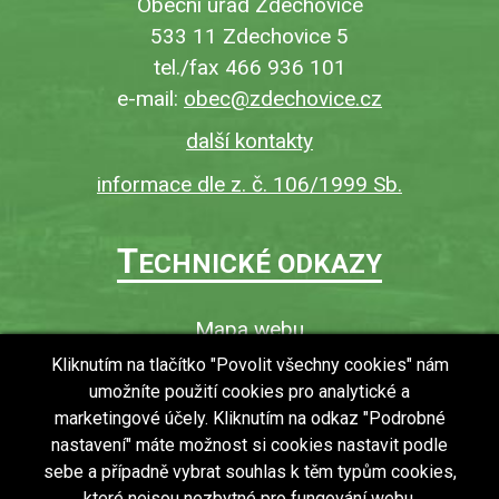
Obecní úřad Zdechovice
533 11 Zdechovice 5
tel./fax 466 936 101
e-mail:
obec@zdechovice.cz
další kontakty
informace dle z. č. 106/1999 Sb.
T
ECHNICKÉ ODKAZY
Mapa webu
O webu
Kliknutím na tlačítko "Povolit všechny cookies" nám
umožníte použití cookies pro analytické a
Povinně zveřejňované informace
marketingové účely. Kliknutím na odkaz "Podrobné
Ochrana osobních údajů (GDPR)
nastavení" máte možnost si cookies nastavit podle
Vyhledávání
sebe a případně vybrat souhlas k těm typům cookies,
které nejsou nezbytné pro fungování webu.