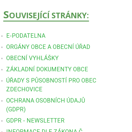
S
OUVISEJÍCÍ STRÁNKY:
E-PODATELNA
ORGÁNY OBCE A OBECNÍ ÚŘAD
OBECNÍ VYHLÁŠKY
ZÁKLADNÍ DOKUMENTY OBCE
ÚŘADY S PŮSOBNOSTÍ PRO OBEC
ZDECHOVICE
OCHRANA OSOBNÍCH ÚDAJŮ
(GDPR)
GDPR - NEWSLETTER
INFORMACE DLE ZÁKONA Č.