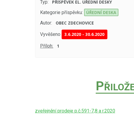
Typ:
PŘÍSPĚVEK EL. ÚŘEDNÍ DESKY
Kategorie příspěvku:
ÚŘEDNÍ DESKA
Autor:
OBEC ZDECHOVICE
Vyvěšeno
3.6.2020
-
30.6.2020
Příloh:
1
P
ŘILOŽ
zveřejnění prodeje p.č.591-7,8 a r.2020