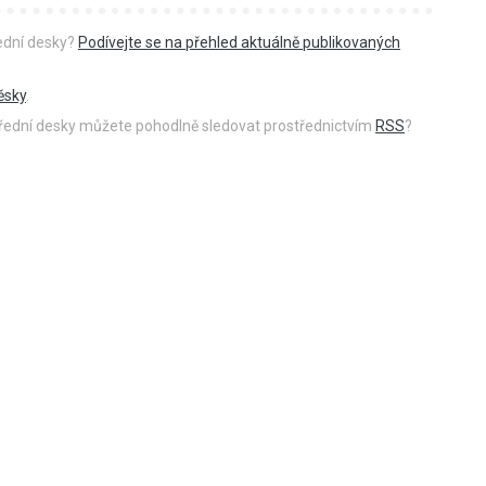
řední desky?
Podívejte se na přehled aktuálně publikovaných
ěsky
.
 úřední desky můžete pohodlně sledovat prostřednictvím
RSS
?