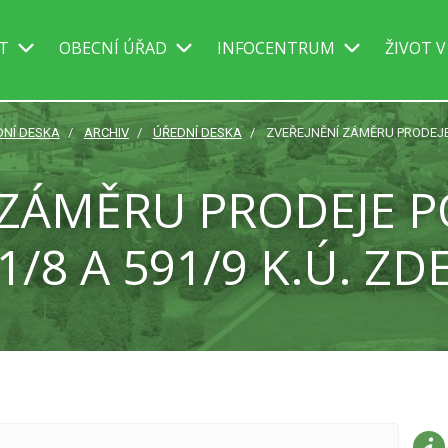
IT
OBECNÍ ÚŘAD
INFOCENTRUM
ŽIVOT V
DNÍ DESKA
ARCHIV
ÚŘEDNÍ DESKA
ZVEŘEJNĚNÍ ZÁMĚRU PRODEJE P
 ZÁMĚRU PRODEJE P
91/8 A 591/9 K.Ú. Z