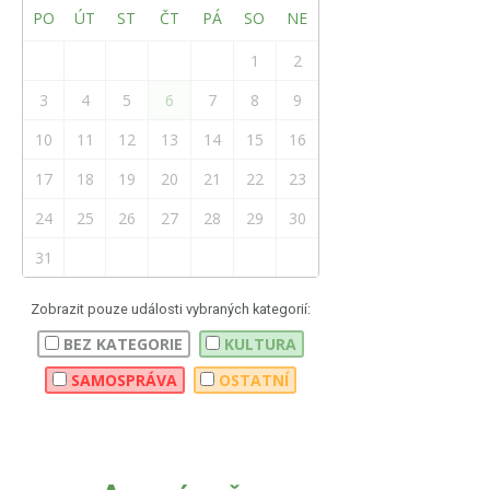
PO
ÚT
ST
ČT
PÁ
SO
NE
1
2
3
4
5
6
7
8
9
10
11
12
13
14
15
16
17
18
19
20
21
22
23
24
25
26
27
28
29
30
31
Zobrazit pouze události vybraných kategorií:
BEZ KATEGORIE
KULTURA
SAMOSPRÁVA
OSTATNÍ