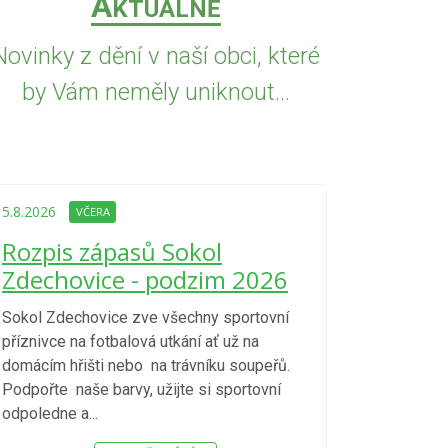
A
KTUÁLNĚ
Novinky z dění v naší obci, které
by Vám neměly uniknout...
5.8.2026
VČE
Upozorně
5.8.2026
VČERA
Nařízení
Rozpis zápasů Sokol
kraje 4/
Zdechovice - podzim 2026
zvýšenéh
vzniku p
Sokol Zdechovice zve všechny sportovní
příznivce na fotbalová utkání ať už na
S ohledem na d
domácím hřišti nebo na trávníku soupeřů.
meteorologick
Podpořte naše barvy, užijte si sportovní
sucho, velmi v
odpoledne a...
zátěž, ...) up