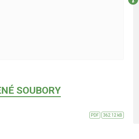
ENÉ SOUBORY
PDF
362.12 kB