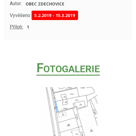
Autor:
OBEC ZDECHOVICE
Vyvěšeno
5.2.2019
-
15.3.2019
Příloh:
1
F
OTOGALERIE