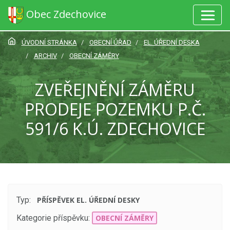
Obec Zdechovice
ÚVODNÍ STRÁNKA
OBECNÍ ÚŘAD
EL. ÚŘEDNÍ DESKA
ARCHIV
OBECNÍ ZÁMĚRY
ZVEŘEJNĚNÍ ZÁMĚRU
PRODEJE POZEMKU P.Č.
591/6 K.Ú. ZDECHOVICE
Typ:
PŘÍSPĚVEK EL. ÚŘEDNÍ DESKY
Kategorie příspěvku:
OBECNÍ ZÁMĚRY