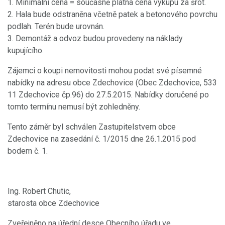
1. Minimální cena = současně platná cena výkupu za šrot.
2. Hala bude odstraněna včetně patek a betonového povrchu
podlah. Terén bude urovnán.
3. Demontáž a odvoz budou provedeny na náklady
kupujícího.
Zájemci o koupi nemovitosti mohou podat své písemné
nabídky na adresu obce Zdechovice (Obec Zdechovice, 533
11 Zdechovice čp.96) do 27.5.2015. Nabídky doručené po
tomto termínu nemusí být zohledněny.
Tento záměr byl schválen Zastupitelstvem obce
Zdechovice na zasedání č. 1/2015 dne 26.1.2015 pod
bodem č. 1.
Ing. Robert Chutic,
starosta obce Zdechovice
Zveřejněno na úřední desce Obecního úřadu ve