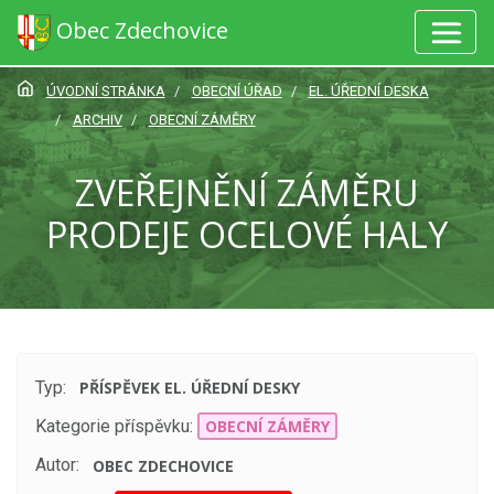
Obec Zdechovice
ÚVODNÍ STRÁNKA
OBECNÍ ÚŘAD
EL. ÚŘEDNÍ DESKA
ARCHIV
OBECNÍ ZÁMĚRY
ZVEŘEJNĚNÍ ZÁMĚRU
PRODEJE OCELOVÉ HALY
Typ:
PŘÍSPĚVEK EL. ÚŘEDNÍ DESKY
Kategorie příspěvku:
OBECNÍ ZÁMĚRY
Autor:
OBEC ZDECHOVICE