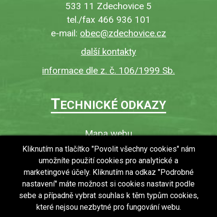
533 11 Zdechovice 5
tel./fax 466 936 101
e-mail:
obec@zdechovice.cz
další kontakty
informace dle z. č. 106/1999 Sb.
T
ECHNICKÉ ODKAZY
Mapa webu
O webu
Kliknutím na tlačítko "Povolit všechny cookies" nám
umožníte použití cookies pro analytické a
Povinně zveřejňované informace
marketingové účely. Kliknutím na odkaz "Podrobné
Ochrana osobních údajů (GDPR)
nastavení" máte možnost si cookies nastavit podle
Vyhledávání
sebe a případně vybrat souhlas k těm typům cookies,
které nejsou nezbytné pro fungování webu.
RSS