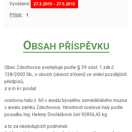
Vyvěšeno
27.3.2015
-
27.5.2015
Příloh:
1
O
BSAH PŘÍSPĚVKU
Obec Zdechovice zveřejňuje podle § 39 odst. 1 zák.č.
128/2000 Sb., o obcích (obecní zřízení) ve znění pozdějších
předpisů,
z á m ě r prodat
ocelovou halu č. 60 v areálu bývalého zemědělského muzea
v areálu zámku Zdechovice. Hmotnost ocelové haly podle
posudku Ing. Heleny Dvořáčkové činí 92836,43 kg.
a to za následujících podmínek: