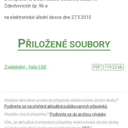
Zdechovicích čp. 96 a
na elektronické úřední desce dne 27.3.2015
P
ŘILOŽENÉ SOUBORY
Zveřejnění - hala č.60
PDF
119.22 kB
Hledáte aktuálně vyvěšené příspěvky elektronické úřední desky?
Podívejte se na přehled aktuálně publikovaných příspěvků
.
Hledáte starší příspěvky?
Podívejte se do archivu vývěsky
.
Víte, že aktuálně zveřejněné příspěvky elektronické úřední desky