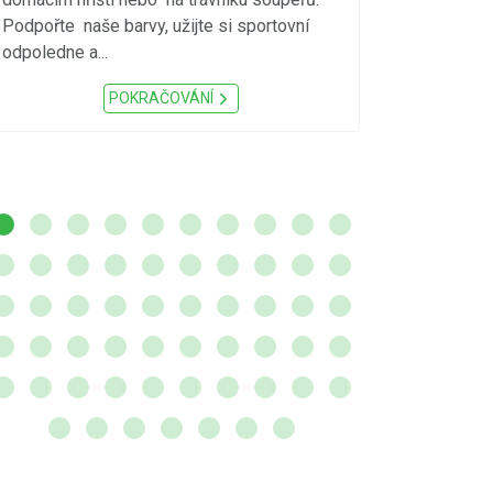
meteorologick
Podpořte naše barvy, užijte si sportovní
sucho, velmi v
odpoledne a...
zátěž, ...) up
Nařízení Pardu
POKRAČOVÁNÍ