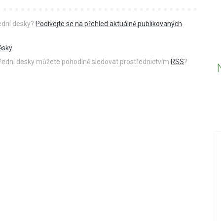
řední desky?
Podívejte se na přehled aktuálně publikovaných
ěsky
.
 úřední desky můžete pohodlně sledovat prostřednictvím
RSS
?
18.12.2019
PŘED 2424 DNY
Nová videa ve videokronice
vický
Do videokroniky jsme přidali nová videa z
událostí konaných v posledních dnech -
Betlémského zpívání a oslav Dne úcty ke