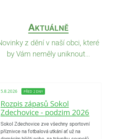
A
KTUÁLNĚ
Novinky z dění v naší obci, které
by Vám neměly uniknout...
5.8.2026
PŘED
Upozorně
5.8.2026
PŘED 2 DNY
Nařízení
Rozpis zápasů Sokol
kraje 4/
Zdechovice - podzim 2026
zvýšenéh
vzniku p
Sokol Zdechovice zve všechny sportovní
příznivce na fotbalová utkání ať už na
S ohledem na d
domácím hřišti nebo na trávníku soupeřů.