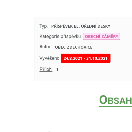
Typ:
PŘÍSPĚVEK EL. ÚŘEDNÍ DESKY
Kategorie příspěvku:
OBECNÍ ZÁMĚRY
Autor:
OBEC ZDECHOVICE
Vyvěšeno
24.8.2021
-
31.10.2021
Příloh:
1
O
BSAH