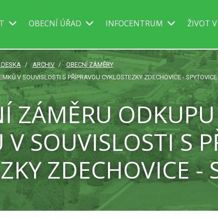
IT
OBECNÍ ÚŘAD
INFOCENTRUM
ŽIVOT V
Í DESKA
ARCHIV
OBECNÍ ZÁMĚRY
MKŮ V SOUVISLOSTI S PŘÍPRAVOU CYKLOSTEZKY ZDECHOVICE - SPYTOVICE
NÍ ZÁMĚRU ODKUPU 
V SOUVISLOSTI S 
ZKY ZDECHOVICE - 