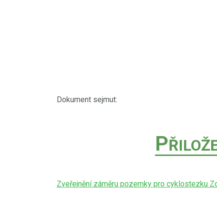
Dokument sejmut:
P
ŘILOŽ
Zveřejnění záměru pozemky pro cyklostezku Z