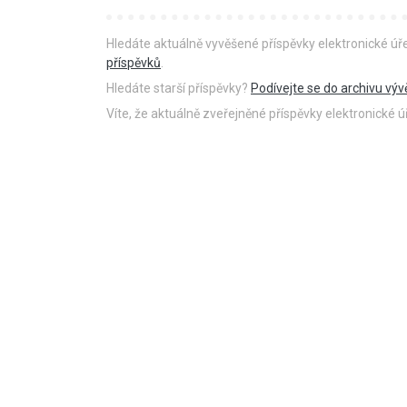
Hledáte aktuálně vyvěšené příspěvky elektronické ú
příspěvků
.
Hledáte starší příspěvky?
Podívejte se do archivu výv
Víte, že aktuálně zveřejněné příspěvky elektronické
18.8.2021
PŘED 1815 DNY
Videokronika: Zdecho
minifestival 7.8.2021
https://www.youtube.com/watch?