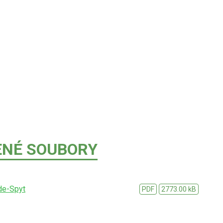
ENÉ SOUBORY
de-Spyt
PDF
2773.00 kB