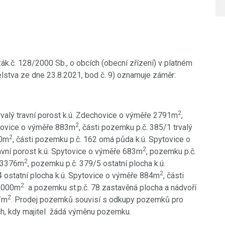
k.č. 128/2000 Sb., o obcích (obecní zřízení) v platném
elstva ze dne 23.8.2021, bod č. 9) oznamuje záměr:
2
valý travní porost k.ú. Zdechovice o výměře 2791m
,
2
chovice o výměře 883m
, části pozemku p.č. 385/1 trvalý
2
00m
, části pozemku p.č. 162 orná půda k.ú. Spytovice o
2
ravní porost k.ú. Spytovice o výměře 683m
, pozemku p.č.
2
e 3376m
, pozemku p.č. 379/5 ostatní plocha k.ú.
2
4 ostatní plocha k.ú. Spytovice o výměře 884m
, části
2
a1000m
a pozemku st.p.č. 78 zastavěná plocha a nádvoří
2
/m
. Prodej pozemků souvisí s odkupy pozemků pro
ch, kdy majitel žádá výměnu pozemku.