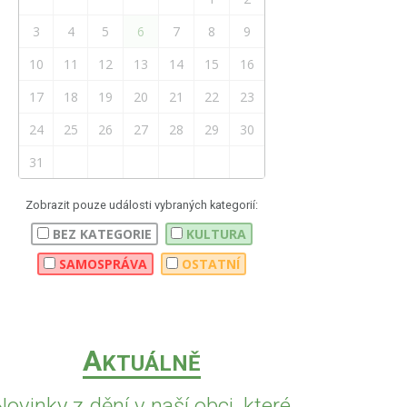
3
4
5
6
7
8
9
10
11
12
13
14
15
16
17
18
19
20
21
22
23
24
25
26
27
28
29
30
31
Zobrazit pouze události vybraných kategorií:
BEZ KATEGORIE
KULTURA
SAMOSPRÁVA
OSTATNÍ
A
KTUÁLNĚ
Novinky z dění v naší obci, které