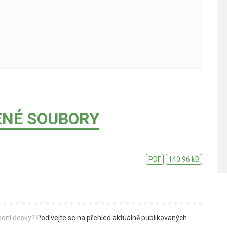
ENÉ SOUBORY
PDF
140.96 kB
řední desky?
Podívejte se na přehled aktuálně publikovaných