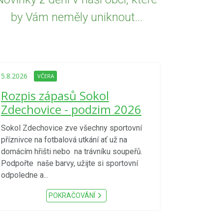
by Vám neměly uniknout...
5.8.2026
VČE
Upozorně
5.8.2026
VČERA
Nařízení
Rozpis zápasů Sokol
kraje 4/
Zdechovice - podzim 2026
zvýšenéh
vzniku p
Sokol Zdechovice zve všechny sportovní
příznivce na fotbalová utkání ať už na
S ohledem na d
domácím hřišti nebo na trávníku soupeřů.
meteorologick
Podpořte naše barvy, užijte si sportovní
sucho, velmi v
odpoledne a...
zátěž, ...) up
Nařízení Pardu
POKRAČOVÁNÍ