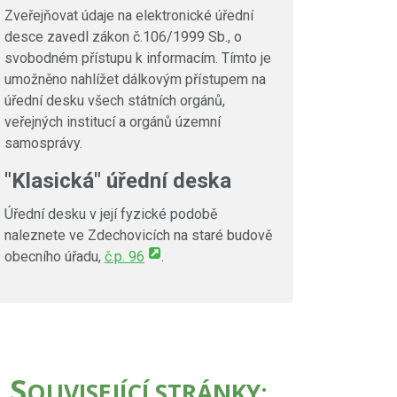
Zveřejňovat údaje na elektronické úřední
desce zavedl zákon č.106/1999 Sb., o
svobodném přístupu k informacím. Tímto je
umožněno nahlížet dálkovým přístupem na
úřední desku všech státních orgánů,
veřejných institucí a orgánů územní
samosprávy.
"Klasická" úřední deska
Úřední desku v její fyzické podobě
naleznete ve Zdechovicích na staré budově
obecního úřadu,
č.p. 96
.
S
OUVISEJÍCÍ STRÁNKY: