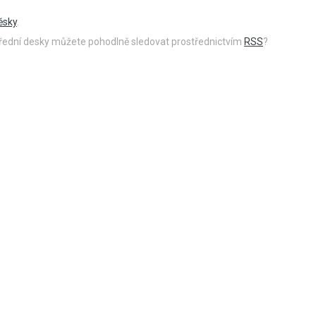
ěsky
.
 úřední desky můžete pohodlně sledovat prostřednictvím
RSS
?