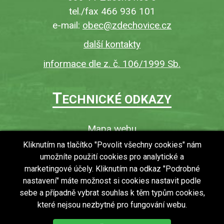
tel./fax 466 936 101
e-mail:
obec@zdechovice.cz
další kontakty
informace dle z. č. 106/1999 Sb.
T
ECHNICKÉ ODKAZY
Mapa webu
O webu
Kliknutím na tlačítko "Povolit všechny cookies" nám
umožníte použití cookies pro analytické a
Povinně zveřejňované informace
marketingové účely. Kliknutím na odkaz "Podrobné
Ochrana osobních údajů (GDPR)
nastavení" máte možnost si cookies nastavit podle
Vyhledávání
sebe a případně vybrat souhlas k těm typům cookies,
které nejsou nezbytné pro fungování webu.
RSS