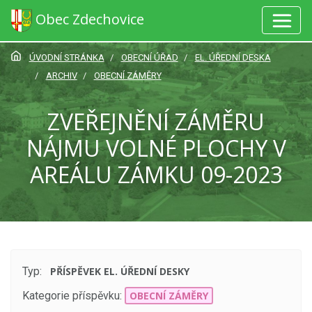
Obec Zdechovice
ÚVODNÍ STRÁNKA
OBECNÍ ÚŘAD
EL. ÚŘEDNÍ DESKA
ARCHIV
OBECNÍ ZÁMĚRY
ZVEŘEJNĚNÍ ZÁMĚRU
NÁJMU VOLNÉ PLOCHY V
AREÁLU ZÁMKU 09-2023
Typ:
PŘÍSPĚVEK EL. ÚŘEDNÍ DESKY
Kategorie příspěvku:
OBECNÍ ZÁMĚRY