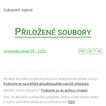
Dokument sejmut:
P
ŘILOŽENÉ SOUBORY
zveřejnění areál 09 - 2023
PDF
56.71 kB
Hledáte aktuálně vyvěšené příspěvky elektronické úřední desky?
Podívejte se na přehled aktuálně publikovaných příspěvků
.
Hledáte starší příspěvky?
Podívejte se do archivu vývěsky
.
Víte, že aktuálně zveřejněné příspěvky elektronické úřední desky
můžete pohodlně sledovat prostřednictvím
RSS
?