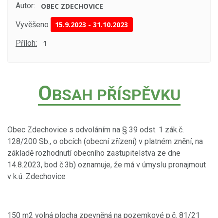
Autor:
OBEC ZDECHOVICE
Vyvěšeno
15.9.2023
-
31.10.2023
Příloh:
1
O
BSAH PŘÍSPĚVKU
Obec Zdechovice s odvoláním na § 39 odst. 1 zák.č.
128/200 Sb., o obcích (obecní zřízení) v platném znění, na
základě rozhodnutí obecního zastupitelstva ze dne
14.8.2023, bod č.3b) oznamuje, že má v úmyslu pronajmout
v k.ú. Zdechovice
150 m2 volná plocha zpevněná na pozemkové p.č. 81/21