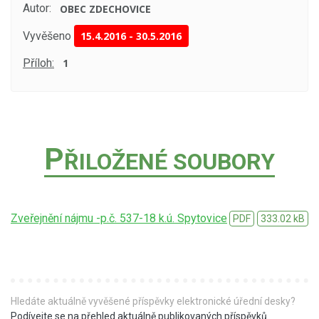
Autor:
OBEC ZDECHOVICE
Vyvěšeno
15.4.2016
-
30.5.2016
Příloh:
1
P
ŘILOŽENÉ SOUBORY
Zveřejnění nájmu -p.č. 537-18 k.ú. Spytovice
PDF
333.02 kB
Hledáte aktuálně vyvěšené příspěvky elektronické úřední desky?
Podívejte se na přehled aktuálně publikovaných příspěvků
.