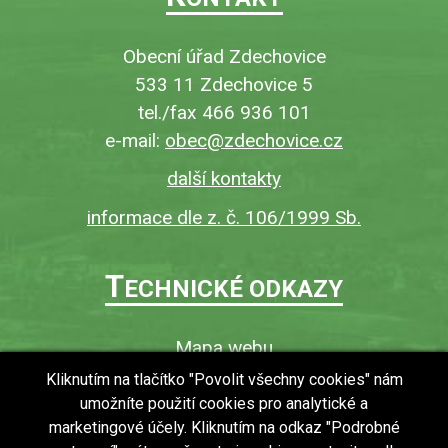
Obecní úřad Zdechovice
533 11 Zdechovice 5
tel./fax 466 936 101
e-mail:
obec@zdechovice.cz
další kontakty
informace dle z. č. 106/1999 Sb.
T
ECHNICKÉ ODKAZY
Mapa webu
O webu
Kliknutím na tlačítko "Povolit všechny cookies" nám
umožníte použití cookies pro analytické a
Povinně zveřejňované informace
marketingové účely. Kliknutím na odkaz "Podrobné
Ochrana osobních údajů (GDPR)