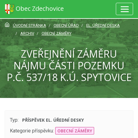
Obec Zdechovice
ÚVODNÍ STRÁNKA
OBECNÍ ÚŘAD
EL. ÚŘEDNÍ DESKA
ARCHIV
OBECNÍ ZÁMĚRY
ZVEŘEJNĚNÍ ZÁMĚRU
NÁJMU ČÁSTI POZEMKU
P.Č. 537/18 K.Ú. SPYTOVICE
Typ:
PŘÍSPĚVEK EL. ÚŘEDNÍ DESKY
Kategorie příspěvku:
OBECNÍ ZÁMĚRY