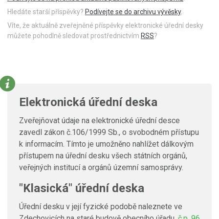
Hledáte starší příspěvky?
Podívejte se do archivu vývěsky
.
Víte, že aktuálně zveřejněné příspěvky elektronické úřední desky
můžete pohodlně sledovat prostřednictvím
RSS
?
Elektronická úřední deska
Zveřejňovat údaje na elektronické úřední desce
zavedl zákon č.106/1999 Sb., o svobodném přístupu
k informacím. Tímto je umožněno nahlížet dálkovým
přístupem na úřední desku všech státních orgánů,
veřejných institucí a orgánů územní samosprávy.
"Klasická" úřední deska
Úřední desku v její fyzické podobě naleznete ve
Zdechovicích na staré budově obecního úřadu,
č.p. 96