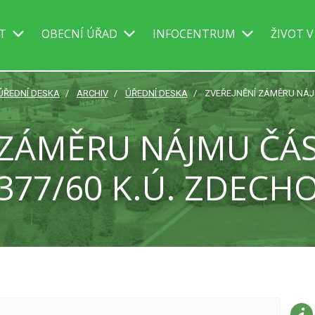
IT
OBECNÍ ÚŘAD
INFOCENTRUM
ŽIVOT V
 ÚŘEDNÍ DESKA
ARCHIV
ÚŘEDNÍ DESKA
ZVEŘEJNĚNÍ ZÁMĚRU NÁJM
 ZÁMĚRU NÁJMU ČÁ
 377/60 K.Ú. ZDECH