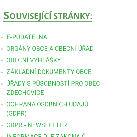
S
OUVISEJÍCÍ STRÁNKY:
E-PODATELNA
ORGÁNY OBCE A OBECNÍ ÚŘAD
OBECNÍ VYHLÁŠKY
ZÁKLADNÍ DOKUMENTY OBCE
ÚŘADY S PŮSOBNOSTÍ PRO OBEC
ZDECHOVICE
OCHRANA OSOBNÍCH ÚDAJŮ
(GDPR)
GDPR - NEWSLETTER
INFORMACE DLE ZÁKONA Č.