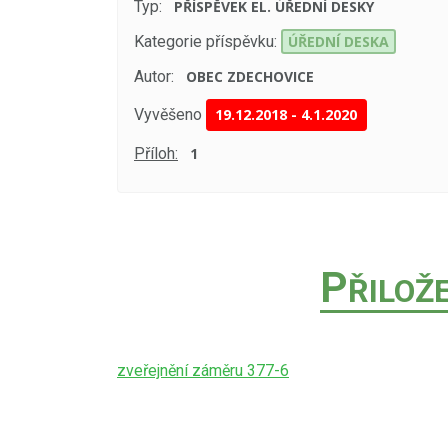
Typ:
PŘÍSPĚVEK EL. ÚŘEDNÍ DESKY
Kategorie příspěvku:
ÚŘEDNÍ DESKA
Autor:
OBEC ZDECHOVICE
Vyvěšeno
19.12.2018
-
4.1.2020
Příloh:
1
P
ŘILOŽ
zveřejnění záměru 377-6