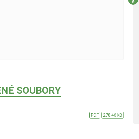
ENÉ SOUBORY
PDF
278.46 kB