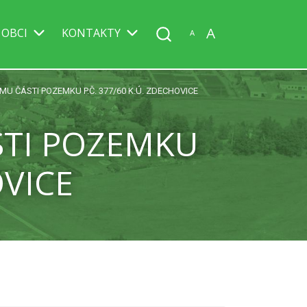
A
 OBCI
KONTAKTY
A
U ČÁSTI POZEMKU P.Č. 377/60 K.Ú. ZDECHOVICE
STI POZEMKU
OVICE