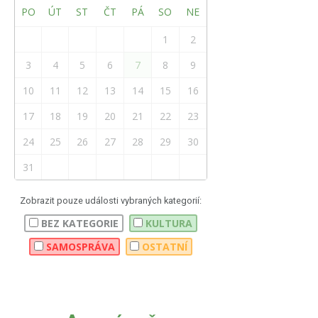
PO
ÚT
ST
ČT
PÁ
SO
NE
1
2
3
4
5
6
7
8
9
10
11
12
13
14
15
16
17
18
19
20
21
22
23
24
25
26
27
28
29
30
31
Zobrazit pouze události vybraných kategorií:
BEZ KATEGORIE
KULTURA
SAMOSPRÁVA
OSTATNÍ