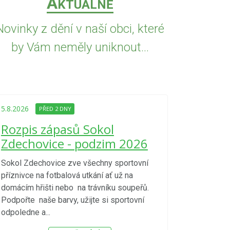
A
KTUÁLNĚ
Novinky z dění v naší obci, které
by Vám neměly uniknout...
5.8.2026
PŘED
Upozorně
5.8.2026
PŘED 2 DNY
Nařízení
Rozpis zápasů Sokol
kraje 4/
Zdechovice - podzim 2026
zvýšenéh
vzniku p
Sokol Zdechovice zve všechny sportovní
příznivce na fotbalová utkání ať už na
S ohledem na d
domácím hřišti nebo na trávníku soupeřů.
meteorologick
Podpořte naše barvy, užijte si sportovní
sucho, velmi v
odpoledne a...
zátěž, ...) up