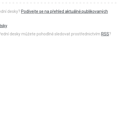
řední desky?
Podívejte se na přehled aktuálně publikovaných
ěsky
.
 úřední desky můžete pohodlně sledovat prostřednictvím
RSS
?