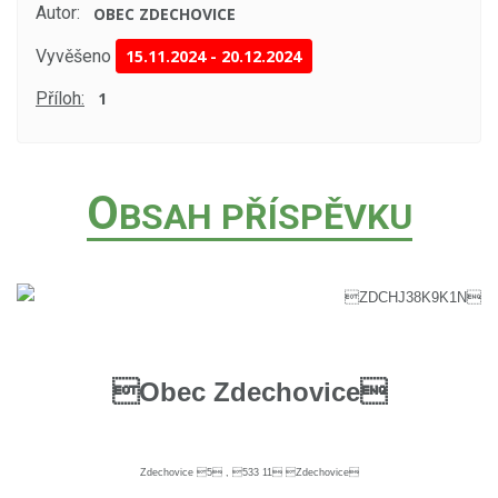
Autor:
OBEC ZDECHOVICE
Vyvěšeno
15.11.2024
-
20.12.2024
Příloh:
1
O
BSAH PŘÍSPĚVKU
ZDCHJ38K9K1N
Obec Zdechovice
Zdechovice
5 , 533 11 Zdechovice