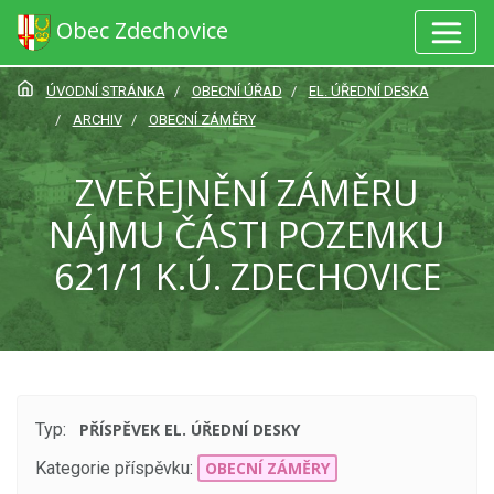
Obec Zdechovice
ÚVODNÍ STRÁNKA
OBECNÍ ÚŘAD
EL. ÚŘEDNÍ DESKA
ARCHIV
OBECNÍ ZÁMĚRY
ZVEŘEJNĚNÍ ZÁMĚRU
NÁJMU ČÁSTI POZEMKU
621/1 K.Ú. ZDECHOVICE
Typ:
PŘÍSPĚVEK EL. ÚŘEDNÍ DESKY
Kategorie příspěvku:
OBECNÍ ZÁMĚRY