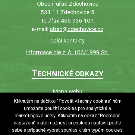
Obecní úřad Zdechovice
533 11 Zdechovice 5
tel./fax 466 936 101
e-mail:
obec@zdechovice.cz
další kontakty
informace dle z. č. 106/1999 Sb.
T
ECHNICKÉ ODKAZY
Mapa webu
O webu
Kliknutím na tlačítko "Povolit všechny cookies" nám
umožníte použití cookies pro analytické a
Povinně zveřejňované informace
marketingové účely. Kliknutím na odkaz "Podrobné
Ochrana osobních údajů (GDPR)
nastavení" máte možnost si cookies nastavit podle
Vyhledávání
sebe a případně vybrat souhlas k těm typům cookies,