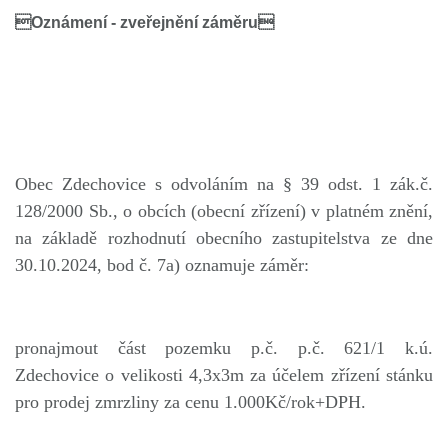
Oznámení - zveřejnění záměru
Obec Zdechovice s odvoláním na § 39 odst. 1 zák.č.
128/2000 Sb., o obcích (obecní zřízení) v platném znění,
na základě rozhodnutí obecního zastupitelstva ze dne
30.10.2024, bod č. 7a) oznamuje záměr:
pronajmout část pozemku p.č. p.č. 621/1 k.ú.
Zdechovice o velikosti 4,3x3m za účelem zřízení stánku
pro prodej zmrzliny za cenu 1.000Kč/rok
+DPH
.