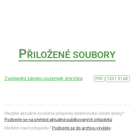
P
ŘILOŽENÉ SOUBORY
Zveřejnění záměru pozemek zmrzlina
PDF
1251.31 kB
Hledáte aktuálně vyvěšené příspěvky elektronické úřední desky?
Podívejte se na přehled aktuálně publikovaných příspěvků
.
Hledáte starší příspěvky?
Podívejte se do archivu vývěsky
.