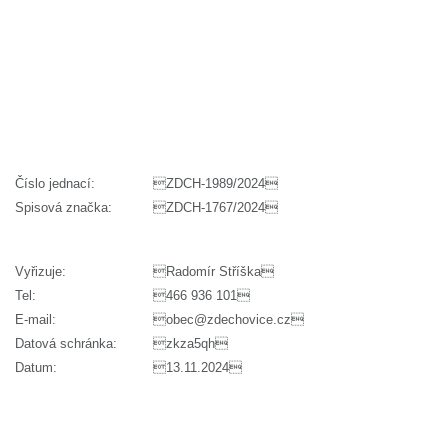
Číslo jednací:
ZDCH-1989/2024
Spisová značka:
ZDCH-1767/2024
Vyřizuje:
Radomír Stříška
Tel:
466 936 101
E-mail:
obec@zdechovice.cz
Datová schránka:
zkza5qh
Datum:
13.11.2024