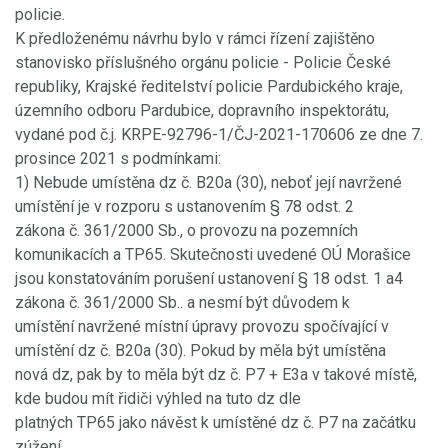
policie.
K předloženému návrhu bylo v rámci řízení zajištěno
stanovisko příslušného orgánu policie - Policie České
republiky, Krajské ředitelství policie Pardubického kraje,
územního odboru Pardubice, dopravního inspektorátu,
vydané pod č.j. KRPE-92796-1/ČJ-2021-170606 ze dne 7.
prosince 2021 s podmínkami:
1) Nebude umístěna dz č. B20a (30), neboť její navržené
umístění je v rozporu s ustanovením § 78 odst. 2
zákona č. 361/2000 Sb., o provozu na pozemních
komunikacích a TP65. Skutečnosti uvedené OÚ Morašice
jsou konstatováním porušení ustanovení § 18 odst. 1 a4
zákona č. 361/2000 Sb.. a nesmí být důvodem k
umístění navržené místní úpravy provozu spočívající v
umístění dz č. B20a (30). Pokud by měla být umístěna
nová dz, pak by to měla být dz č. P7 + E3a v takové místě,
kde budou mít řidiči výhled na tuto dz dle
platných TP65 jako návěst k umístěné dz č. P7 na začátku
zúžení.