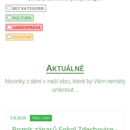
BEZ KATEGORIE
KULTURA
SAMOSPRÁVA
OSTATNÍ
A
KTUÁLNĚ
Novinky z dění v naší obci, které by Vám neměly
uniknout...
5.8.2026
PŘED 2 DNY
Rozpis zápasů Sokol Zdechovice -