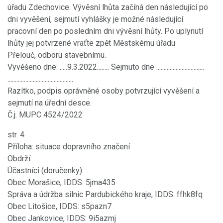
úřadu Zdechovice. Vývěsní lhůta začíná den následující po
dni vyvěšení, sejmutí vyhlášky je možné následující
pracovní den po posledním dni vývěsní lhůty. Po uplynutí
lhůty jej potvrzené vraťte zpět Městskému úřadu
Přelouč, odboru stavebnímu.
Vyvěšeno dne: .....9.3.2022........ Sejmuto dne ................................
............................................
Razítko, podpis oprávněné osoby potvrzující vyvěšení a
sejmutí na úřední desce.
Č.j. MUPC 4524/2022
str. 4
Příloha: situace dopravního značení
Obdrží:
Účastníci (doručenky):
Obec Morašice, IDDS: 5jma435
Správa a údržba silnic Pardubického kraje, IDDS: ffhk8fq
Obec Litošice, IDDS: s5pazn7
Obec Jankovice, IDDS: 9i5azmj