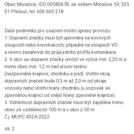
Obec Morašice, IČO 00580678, se sídlem Morašice 59, 535
01 Přelouč, tel. 606 660 218
Další podmínky pro osazení místní úpravy provozu:
1. Dopravní značky musí být upevněny na kovových
sloupcích nebo konstrukcích, případně na sloupech VO
a nesmí zasahovat do průjezdního profilu komunikace.
2. V obci se dopravní značky umístí ve výšce min. 2,20 m a
mimo obec min. 1,2 m nad úrovní terénu
(nezpevněné krajnice, chodníku a pod). Vnitřní okraj
dopravních značek bude 0,5 m až 2,0 m od okraje
vozovky nebo vnitřní hrany chodníku (u vozovek se
zpevněnou krajnicí od vnější hrany zpevněné krajnice).
3. Viditelnost dopravních značek musí být zajištěna mimo
obec ze vzdálenosti 100 m a v obci z 50 m.
Č.j. MUPC 4524/2022
str. 2