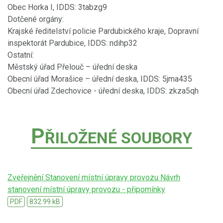
Obec Horka I, IDDS: 3tabzg9
Dotčené orgány:
Krajské ředitelství policie Pardubického kraje, Dopravní
inspektorát Pardubice, IDDS: ndihp32
Ostatní:
Městský úřad Přelouč – úřední deska
Obecní úřad Morašice – úřední deska, IDDS: 5jma435
Obecní úřad Zdechovice - úřední deska, IDDS: zkza5qh
P
ŘILOŽENÉ SOUBORY
Zveřejnění Stanovení místní úpravy provozu Návrh
stanovení místní úpravy provozu - připomínky
PDF
832.99 kB