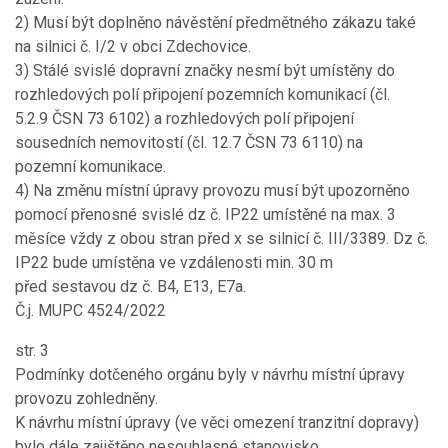
2) Musí být doplněno návěstění předmětného zákazu také
na silnici č. I/2 v obci Zdechovice.
3) Stálé svislé dopravní značky nesmí být umístěny do
rozhledových polí připojení pozemních komunikací (čl.
5.2.9 ČSN 73 6102) a rozhledových polí připojení
sousedních nemovitostí (čl. 12.7 ČSN 73 6110) na
pozemní komunikace.
4) Na změnu místní úpravy provozu musí být upozorněno
pomocí přenosné svislé dz č. IP22 umístěné na max. 3
měsíce vždy z obou stran před x se silnicí č. III/3389. Dz č.
IP22 bude umístěna ve vzdálenosti min. 30 m
před sestavou dz č. B4, E13, E7a.
Č.j. MUPC 4524/2022
str. 3
Podmínky dotčeného orgánu byly v návrhu místní úpravy
provozu zohledněny.
K návrhu místní úpravy (ve věci omezení tranzitní dopravy)
bylo dále zajištěno nesouhlasné stanovisko