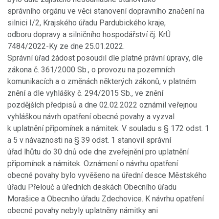
správního orgánu ve věci stanovení dopravního značení na
silnici I/2, Krajského úřadu Pardubického kraje,
odboru dopravy a silničního hospodářství čj. KrÚ
7484/2022-Ky ze dne 25.01.2022.
Správní úřad žádost posoudil dle platné právní úpravy, dle
zákona č. 361/2000 Sb., o provozu na pozemních
komunikacích a o změnách některých zákonů, v platném
znění a dle vyhlášky č. 294/2015 Sb., ve znění
pozdějších předpisů a dne 02.02.2022 oznámil veřejnou
vyhláškou návrh opatření obecné povahy a vyzval
k uplatnění připomínek a námitek. V souladu s § 172 odst. 1
a 5 v návaznosti na § 39 odst. 1 stanovil správní
úřad lhůtu do 30 dnů ode dne zveřejnění pro uplatnění
připomínek a námitek. Oznámení o návrhu opatření
obecné povahy bylo vyvěšeno na úřední desce Městského
úřadu Přelouč a úředních deskách Obecního úřadu
Morašice a Obecního úřadu Zdechovice. K návrhu opatření
obecné povahy nebyly uplatněny námitky ani