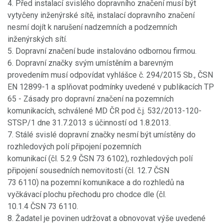
4. Před instalací svislého dopravního značení musí být
vytyčeny inženýrské sítě, instalací dopravního značení
nesmí dojít k narušení nadzemních a podzemních
inženýrských sítí.
5. Dopravní značení bude instalováno odbornou firmou.
6. Dopravní značky svým umístěním a barevným
provedením musí odpovídat vyhlášce č. 294/2015 Sb., ČSN
EN 12899-1 a splňovat podmínky uvedené v publikacích TP
65 - Zásady pro dopravní značení na pozemních
komunikacích, schválené MD ČR pod č.j. 532/2013-120-
STSP/1 dne 31.7.2013 s účinností od 1.8.2013.
7. Stálé svislé dopravní značky nesmí být umístěny do
rozhledových polí připojení pozemních
komunikací (čl. 5.2.9 ČSN 73 6102), rozhledových polí
připojení sousedních nemovitostí (čl. 12.7 ČSN
73 6110) na pozemní komunikace a do rozhledů na
vyčkávací plochu přechodu pro chodce dle (čl.
10.1.4 ČSN 73 6110.
8. Žadatel je povinen udržovat a obnovovat výše uvedené