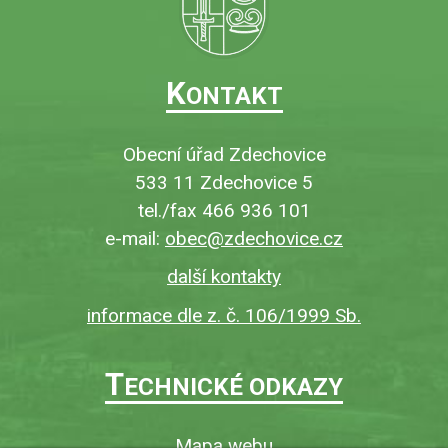
K
ONTAKT
Obecní úřad Zdechovice
533 11 Zdechovice 5
tel./fax 466 936 101
e-mail:
obec@zdechovice.cz
další kontakty
informace dle z. č. 106/1999 Sb.
T
ECHNICKÉ ODKAZY
Mapa webu