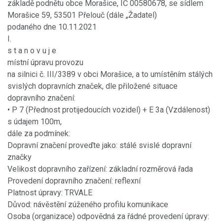
základě podnětu obce Morašice, IČ 00580678, se sídlem
Morašice 59, 53501 Přelouč (dále „Žadatel)
podaného dne 10.11.2021
I.
s t a n o v u j e
místní úpravu provozu
na silnici č. III/3389 v obci Morašice, a to umístěním stálých
svislých dopravních značek, dle přiložené situace
dopravního značení:
• P 7 (Přednost protijedoucích vozidel) + E 3a (Vzdálenost)
s údajem 100m,
dále za podmínek:
Dopravní značení proveďte jako: stálé svislé dopravní
značky
Velikost dopravního zařízení: základní rozměrová řada
Provedení dopravního značení: reflexní
Platnost úpravy: TRVALE
Důvod: návěstění zúženého profilu komunikace
Osoba (organizace) odpovědná za řádné provedení úpravy: