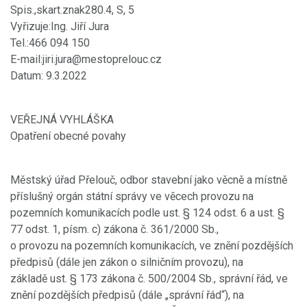
Spis.,skart.znak280.4, S, 5
Vyřizuje:Ing. Jiří Jura
Tel.:466 094 150
E-mail:jiri.jura@mestoprelouc.cz
Datum: 9.3.2022
VEŘEJNÁ VYHLÁŠKA
Opatření obecné povahy
Městský úřad Přelouč, odbor stavební jako věcně a místně
příslušný orgán státní správy ve věcech provozu na
pozemních komunikacích podle ust. § 124 odst. 6 a ust. §
77 odst. 1, písm. c) zákona č. 361/2000 Sb.,
o provozu na pozemních komunikacích, ve znění pozdějších
předpisů (dále jen zákon o silničním provozu), na
základě ust. § 173 zákona č. 500/2004 Sb., správní řád, ve
znění pozdějších předpisů (dále „správní řád“), na