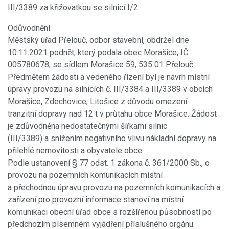
III/3389 za křižovatkou se silnicí I/2
Odůvodnění:
Městský úřad Přelouč, odbor stavební, obdržel dne
10.11.2021 podnět, který podala obec Morašice, IČ
005780678, se sídlem Morašice 59, 535 01 Přelouč.
Předmětem žádosti a vedeného řízení byl je návrh místní
úpravy provozu na silnicích č. III/3384 a III/3389 v obcích
Morašice, Zdechovice, Litošice z důvodu omezení
tranzitní dopravy nad 12 t v průtahu obce Morašice. Žádost
je zdůvodněna nedostatečnými šířkami silnic
(III/3389) a snížením negativního vlivu nákladní dopravy na
přilehlé nemovitosti a obyvatele obce.
Podle ustanovení § 77 odst. 1 zákona č. 361/2000 Sb., o
provozu na pozemních komunikacích místní
a přechodnou úpravu provozu na pozemních komunikacích a
zařízení pro provozní informace stanoví na místní
komunikaci obecní úřad obce s rozšířenou působností po
předchozím písemném vyjádření příslušného orgánu