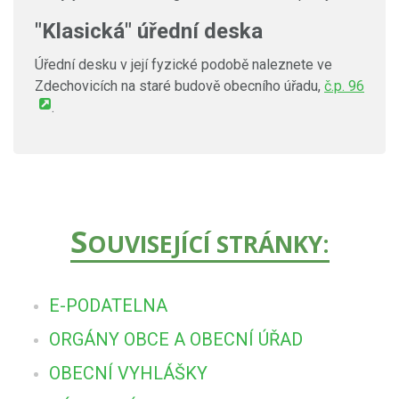
"Klasická" úřední deska
Úřední desku v její fyzické podobě naleznete ve
Zdechovicích na staré budově obecního úřadu,
č.p. 96
.
S
OUVISEJÍCÍ STRÁNKY:
E-PODATELNA
ORGÁNY OBCE A OBECNÍ ÚŘAD
OBECNÍ VYHLÁŠKY