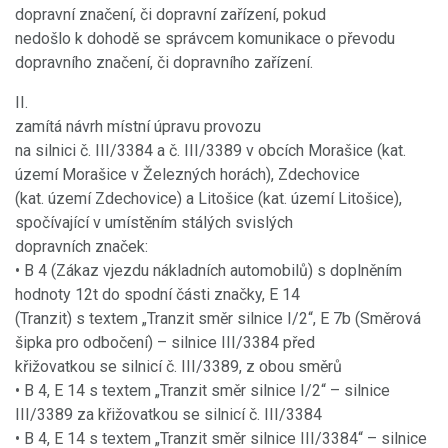
dopravní značení, či dopravní zařízení, pokud
nedošlo k dohodě se správcem komunikace o převodu
dopravního značení, či dopravního zařízení.
II.
zamítá návrh místní úpravu provozu
na silnici č. III/3384 a č. III/3389 v obcích Morašice (kat.
území Morašice v Železných horách), Zdechovice
(kat. území Zdechovice) a Litošice (kat. území Litošice),
spočívající v umístěním stálých svislých
dopravních značek:
• B 4 (Zákaz vjezdu nákladních automobilů) s doplněním
hodnoty 12t do spodní části značky, E 14
(Tranzit) s textem „Tranzit směr silnice I/2“, E 7b (Směrová
šipka pro odbočení) – silnice III/3384 před
křižovatkou se silnicí č. III/3389, z obou směrů
• B 4, E 14 s textem „Tranzit směr silnice I/2“ – silnice
III/3389 za křižovatkou se silnicí č. III/3384
• B 4, E 14 s textem „Tranzit směr silnice III/3384“ – silnice