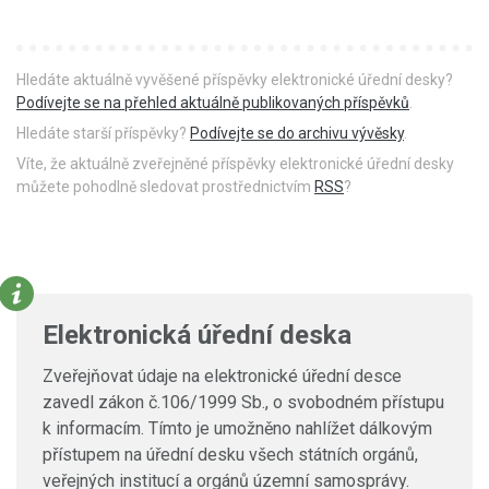
Hledáte aktuálně vyvěšené příspěvky elektronické úřední desky?
Podívejte se na přehled aktuálně publikovaných příspěvků
.
Hledáte starší příspěvky?
Podívejte se do archivu vývěsky
.
Víte, že aktuálně zveřejněné příspěvky elektronické úřední desky
můžete pohodlně sledovat prostřednictvím
RSS
?
Elektronická úřední deska
Zveřejňovat údaje na elektronické úřední desce
zavedl zákon č.106/1999 Sb., o svobodném přístupu
k informacím. Tímto je umožněno nahlížet dálkovým
přístupem na úřední desku všech státních orgánů,
veřejných institucí a orgánů územní samosprávy.