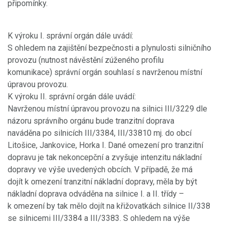
připomínky.
K výroku I. správní orgán dále uvádí:
S ohledem na zajištění bezpečnosti a plynulosti silničního
provozu (nutnost návěstění zúženého profilu
komunikace) správní orgán souhlasí s navrženou místní
úpravou provozu.
K výroku II. správní orgán dále uvádí:
Navrženou místní úpravou provozu na silnici III/3229 dle
názoru správního orgánu bude tranzitní doprava
naváděna po silnicích III/3384, III/33810 mj. do obcí
Litošice, Jankovice, Horka I. Dané omezení pro tranzitní
dopravu je tak nekoncepční a zvyšuje intenzitu nákladní
dopravy ve výše uvedených obcích. V případě, že má
dojít k omezení tranzitní nákladní dopravy, měla by být
nákladní doprava odváděna na silnice I. a II. třídy –
k omezení by tak mělo dojít na křižovatkách silnice II/338
se silnicemi III/3384 a III/3383. S ohledem na výše