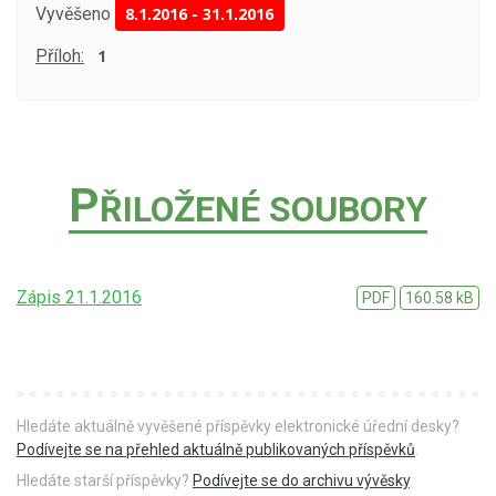
Vyvěšeno
8.1.2016
-
31.1.2016
Příloh:
1
P
ŘILOŽENÉ SOUBORY
Zápis 21.1.2016
PDF
160.58 kB
Hledáte aktuálně vyvěšené příspěvky elektronické úřední desky?
Podívejte se na přehled aktuálně publikovaných příspěvků
.
Hledáte starší příspěvky?
Podívejte se do archivu vývěsky
.