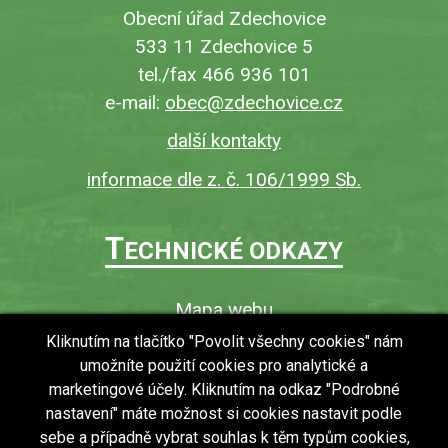
Obecní úřad Zdechovice
533 11 Zdechovice 5
tel./fax 466 936 101
e-mail:
obec@zdechovice.cz
další kontakty
informace dle z. č. 106/1999 Sb.
T
ECHNICKÉ ODKAZY
Mapa webu
O webu
Kliknutím na tlačítko "Povolit všechny cookies" nám
umožníte použití cookies pro analytické a
Povinně zveřejňované informace
marketingové účely. Kliknutím na odkaz "Podrobné
Ochrana osobních údajů (GDPR)
nastavení" máte možnost si cookies nastavit podle
Vyhledávání
sebe a případně vybrat souhlas k těm typům cookies,