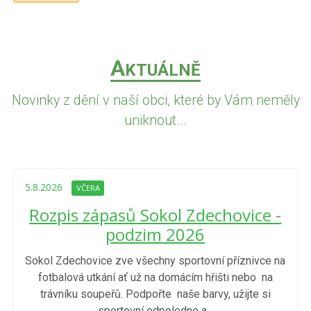
A
KTUÁLNĚ
Novinky z dění v naší obci, které by Vám neměly
uniknout...
5.8.2026
VČERA
Rozpis zápasů Sokol Zdechovice -
podzim 2026
Sokol Zdechovice zve všechny sportovní příznivce na
fotbalová utkání ať už na domácím hřišti nebo na
trávníku soupeřů. Podpořte naše barvy, užijte si
sportovní odpoledne a...