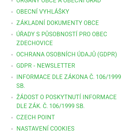
ORGÁNY OBCE A OBECNÍ ÚŘAD
OBECNÍ VYHLÁŠKY
ZÁKLADNÍ DOKUMENTY OBCE
ÚŘADY S PŮSOBNOSTÍ PRO OBEC
ZDECHOVICE
OCHRANA OSOBNÍCH ÚDAJŮ (GDPR)
GDPR - NEWSLETTER
INFORMACE DLE ZÁKONA Č. 106/1999
SB.
ŽÁDOST O POSKYTNUTÍ INFORMACE
DLE ZÁK. Č. 106/1999 SB.
CZECH POINT
NASTAVENÍ COOKIES