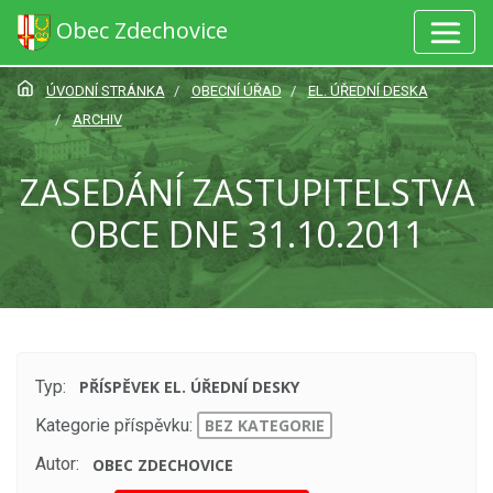
Obec Zdechovice
ÚVODNÍ STRÁNKA
OBECNÍ ÚŘAD
EL. ÚŘEDNÍ DESKA
ARCHIV
ZASEDÁNÍ ZASTUPITELSTVA
OBCE DNE 31.10.2011
Typ:
PŘÍSPĚVEK EL. ÚŘEDNÍ DESKY
Kategorie příspěvku:
BEZ KATEGORIE
Autor:
OBEC ZDECHOVICE