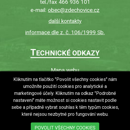
tel./fax 466 936 101
e-mail:
obec@zdechovice.cz
další kontakty
informace dle z. č. 106/1999 Sb.
T
ECHNICKÉ ODKAZY
Mapa webu
O webu
Kliknutím na tlačítko "Povolit všechny cookies" nám
umožníte použití cookies pro analytické a
Povinně zveřejňované informace
marketingové účely. Kliknutím na odkaz "Podrobné
Ochrana osobních údajů (GDPR)
nastavení" máte možnost si cookies nastavit podle
Vyhledávání
sebe a případně vybrat souhlas k těm typům cookies,
které nejsou nezbytné pro fungování webu.
RSS
Bezbariérový přístup v obci
POVOLIT VŠECHNY COOKIES