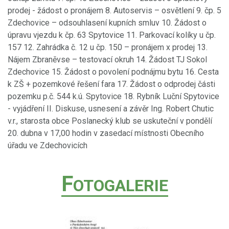
prodej - žádost o pronájem 8. Autoservis – osvětlení 9. čp. 5
Zdechovice – odsouhlasení kupních smluv 10. Žádost o
úpravu vjezdu k čp. 63 Spytovice 11. Parkovací kolíky u čp.
157 12. Zahrádka č. 12 u čp. 150 – pronájem x prodej 13.
Nájem Zbraněvse – testovací okruh 14. Žádost TJ Sokol
Zdechovice 15. Žádost o povolení podnájmu bytu 16. Cesta
k ZŠ + pozemkové řešení fara 17. Žádost o odprodej části
pozemku p.č. 544 k.ú. Spytovice 18. Rybník Luční Spytovice
- vyjádření II. Diskuse, usnesení a závěr Ing. Robert Chutic
v.r., starosta obce Poslanecký klub se uskuteční v pondělí
20. dubna v 17,00 hodin v zasedací místnosti Obecního
úřadu ve Zdechovicích
F
OTOGALERIE