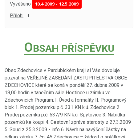
Vyvěšeno
10.4.2009
-
12.5.2009
Příloh:
1
O
BSAH PŘÍSPĚVKU
Obec Zdechovice v Pardubickém kraji si Vás dovoluje
pozvat na VEŘEJNÉ ZASEDÁNÍ ZASTUPITELSTVA OBCE
ZDECHOVICE které se koná v pondělí 27. dubna 2009 v
18,00 hodin v tanečním sále Hostince u zámku ve
Zdechovicích Program: I. Úvod a formality II. Programový
blok 1. Prodej pozemku p.č. 331 KN k.ú. Zdechovice 2.
Prodej pozemku p.č. 537/9 KN k.ú. Spytovice 3. Nabídka
pozemků ke koupi 4. Cestovní zpráva starosty z 27.3.2009
5. Soud z 25.3.2009 - info 6. Návrh na navýšení částky na
odkup zámku 7. čp. 45 Zdechovice – žádost o splátkový