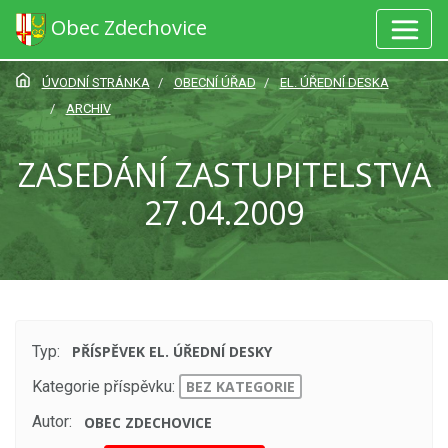
Obec Zdechovice
ÚVODNÍ STRÁNKA
OBECNÍ ÚŘAD
EL. ÚŘEDNÍ DESKA
ARCHIV
ZASEDÁNÍ ZASTUPITELSTVA
27.04.2009
Typ:
PŘÍSPĚVEK EL. ÚŘEDNÍ DESKY
Kategorie příspěvku:
BEZ KATEGORIE
Autor:
OBEC ZDECHOVICE