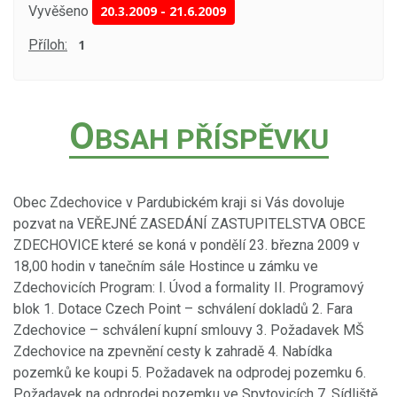
Vyvěšeno
20.3.2009
-
21.6.2009
Příloh:
1
O
BSAH PŘÍSPĚVKU
Obec Zdechovice v Pardubickém kraji si Vás dovoluje
pozvat na VEŘEJNÉ ZASEDÁNÍ ZASTUPITELSTVA OBCE
ZDECHOVICE které se koná v pondělí 23. března 2009 v
18,00 hodin v tanečním sále Hostince u zámku ve
Zdechovicích Program: I. Úvod a formality II. Programový
blok 1. Dotace Czech Point – schválení dokladů 2. Fara
Zdechovice – schválení kupní smlouvy 3. Požadavek MŠ
Zdechovice na zpevnění cesty k zahradě 4. Nabídka
pozemků ke koupi 5. Požadavek na odprodej pozemku 6.
Požadavek na odprodej pozemku ve Spytovicích 7. Sídliště