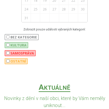
17
18
19
20
21
22
23
24
25
26
27
28
29
30
31
Zobrazit pouze události vybraných kategorií:
BEZ KATEGORIE
KULTURA
SAMOSPRÁVA
OSTATNÍ
A
KTUÁLNĚ
Novinky z dění v naší obci, které by Vám neměly
uniknout...