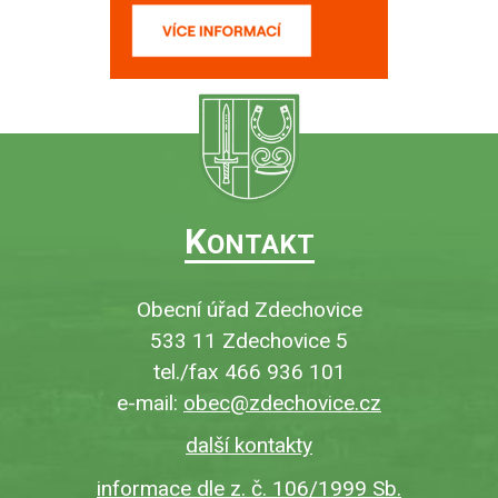
K
ONTAKT
Obecní úřad Zdechovice
533 11 Zdechovice 5
tel./fax 466 936 101
e-mail:
obec@zdechovice.cz
další kontakty
informace dle z. č. 106/1999 Sb.