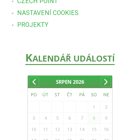
CZECH POINT
NASTAVENÍ COOKIES
PROJEKTY
K
ALENDÁŘ UDÁLOSTÍ
SRPEN
2026
PO
ÚT
ST
ČT
PÁ
SO
NE
1
2
3
4
5
6
7
8
9
10
11
12
13
14
15
16