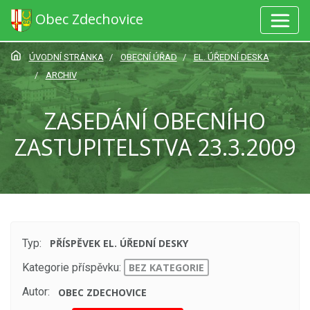
Obec Zdechovice
ÚVODNÍ STRÁNKA
OBECNÍ ÚŘAD
EL. ÚŘEDNÍ DESKA
ARCHIV
ZASEDÁNÍ OBECNÍHO
ZASTUPITELSTVA 23.3.2009
Typ:
PŘÍSPĚVEK EL. ÚŘEDNÍ DESKY
Kategorie příspěvku:
BEZ KATEGORIE
Autor:
OBEC ZDECHOVICE