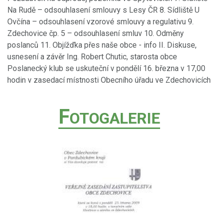
Na Rudě – odsouhlasení smlouvy s Lesy ČR 8. Sídliště U
Ovčína – odsouhlasení vzorové smlouvy a regulativu 9.
Zdechovice čp. 5 – odsouhlasení smluv 10. Odměny
poslanců 11. Objížďka přes naše obce - info II. Diskuse,
usnesení a závěr Ing. Robert Chutic, starosta obce
Poslanecký klub se uskuteční v pondělí 16. března v 17,00
hodin v zasedací místnosti Obecního úřadu ve Zdechovicích
F
OTOGALERIE