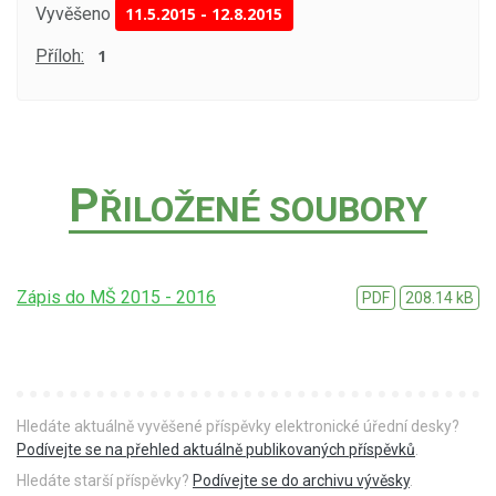
Vyvěšeno
11.5.2015
-
12.8.2015
Příloh:
1
P
ŘILOŽENÉ SOUBORY
Zápis do MŠ 2015 - 2016
PDF
208.14 kB
Hledáte aktuálně vyvěšené příspěvky elektronické úřední desky?
Podívejte se na přehled aktuálně publikovaných příspěvků
.
Hledáte starší příspěvky?
Podívejte se do archivu vývěsky
.