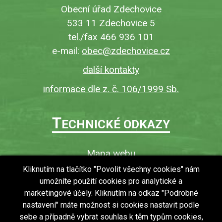
Obecní úřad Zdechovice
533 11 Zdechovice 5
tel./fax 466 936 101
e-mail:
obec@zdechovice.cz
další kontakty
informace dle z. č. 106/1999 Sb.
T
ECHNICKÉ ODKAZY
Mapa webu
O webu
Kliknutím na tlačítko "Povolit všechny cookies" nám
umožníte použití cookies pro analytické a
Povinně zveřejňované informace
marketingové účely. Kliknutím na odkaz "Podrobné
Ochrana osobních údajů (GDPR)
nastavení" máte možnost si cookies nastavit podle
Vyhledávání
sebe a případně vybrat souhlas k těm typům cookies,