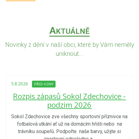
A
KTUÁLNĚ
Novinky z dění v naší obci, které by Vám neměly
uniknout...
5.8.2026
PŘED 4 DNY
Rozpis zápasů Sokol Zdechovice -
podzim 2026
Sokol Zdechovice zve všechny sportovní příznivce na
fotbalová utkání ať už na domácím hřišti nebo na
trávníku soupeřů. Podpořte naše barvy, užijte si
sportovní odpoledne a...