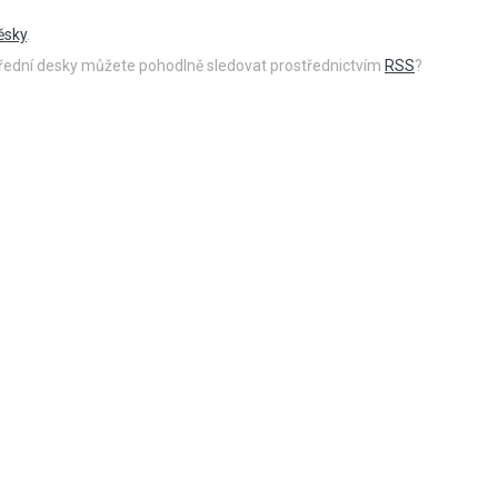
ěsky
.
 úřední desky můžete pohodlně sledovat prostřednictvím
RSS
?