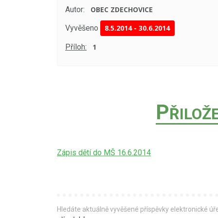
Autor:
OBEC ZDECHOVICE
Vyvěšeno
8.5.2014
-
30.6.2014
Příloh:
1
P
ŘILOŽ
Zápis dětí do MŠ 16.6.2014
Hledáte aktuálně vyvěšené příspěvky elektronické ú