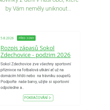
by Vám neměly uniknout...
5.8.2026
PŘED
Upozorně
5.8.2026
PŘED 3 DNY
Nařízení
Rozpis zápasů Sokol
kraje 4/
Zdechovice - podzim 2026
zvýšenéh
vzniku p
Sokol Zdechovice zve všechny sportovní
příznivce na fotbalová utkání ať už na
S ohledem na d
domácím hřišti nebo na trávníku soupeřů.
meteorologick
Podpořte naše barvy, užijte si sportovní
sucho, velmi v
odpoledne a...
zátěž, ...) up
Nařízení Pardu
POKRAČOVÁNÍ