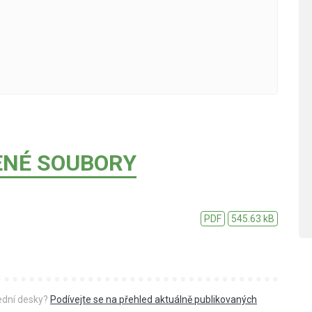
ENÉ SOUBORY
PDF
545.63 kB
řední desky?
Podívejte se na přehled aktuálně publikovaných