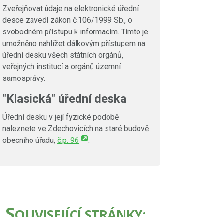
Zveřejňovat údaje na elektronické úřední
desce zavedl zákon č.106/1999 Sb., o
svobodném přístupu k informacím. Tímto je
umožněno nahlížet dálkovým přístupem na
úřední desku všech státních orgánů,
veřejných institucí a orgánů územní
samosprávy.
"Klasická" úřední deska
Úřední desku v její fyzické podobě
naleznete ve Zdechovicích na staré budově
obecního úřadu,
č.p. 96
.
S
OUVISEJÍCÍ STRÁNKY: