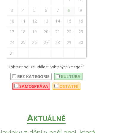
3
4
5
6
7
8
9
10
11
12
13
14
15
16
17
18
19
20
21
22
23
24
25
26
27
28
29
30
31
Zobrazit pouze události vybraných kategorií:
BEZ KATEGORIE
KULTURA
SAMOSPRÁVA
OSTATNÍ
A
KTUÁLNĚ
Novinky z dění v naší obci, které