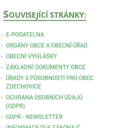
S
OUVISEJÍCÍ STRÁNKY:
E-PODATELNA
ORGÁNY OBCE A OBECNÍ ÚŘAD
OBECNÍ VYHLÁŠKY
ZÁKLADNÍ DOKUMENTY OBCE
ÚŘADY S PŮSOBNOSTÍ PRO OBEC
ZDECHOVICE
OCHRANA OSOBNÍCH ÚDAJŮ
(GDPR)
GDPR - NEWSLETTER
INFORMACE DLE ZÁKONA Č.