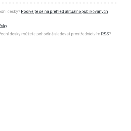
řední desky?
Podívejte se na přehled aktuálně publikovaných
ěsky
.
 úřední desky můžete pohodlně sledovat prostřednictvím
RSS
?