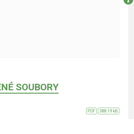
ENÉ SOUBORY
PDF
388.19 kB