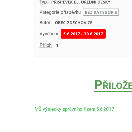
Typ:
PŘÍSPĚVEK EL. ÚŘEDNÍ DESKY
Kategorie příspěvku:
BEZ KATEGORIE
Autor:
OBEC ZDECHOVICE
Vyvěšeno
5.6.2017
-
30.6.2017
Příloh:
1
P
ŘILOŽ
MŠ výsledky správního řízení 5.6.2017