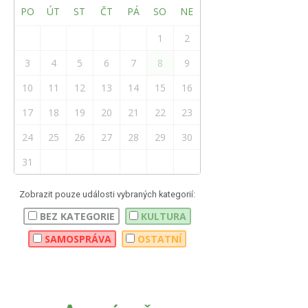
PO
ÚT
ST
ČT
PÁ
SO
NE
1
2
3
4
5
6
7
8
9
10
11
12
13
14
15
16
17
18
19
20
21
22
23
24
25
26
27
28
29
30
31
Zobrazit pouze události vybraných kategorií:
BEZ KATEGORIE
KULTURA
SAMOSPRÁVA
OSTATNÍ