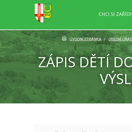
CHCI SI ZAŘÍD
ÚVODNÍ STRÁNKA
OBECNÍ ÚŘA
ZÁPIS DĚTÍ D
VÝSL