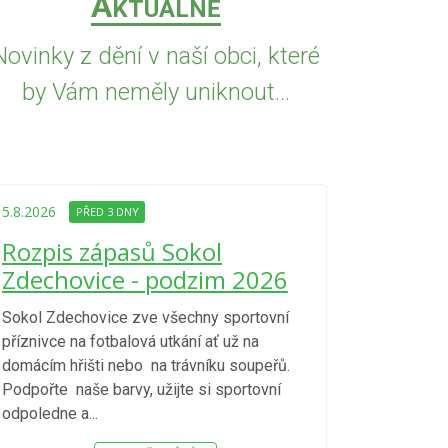
A
KTUÁLNĚ
Novinky z dění v naší obci, které
by Vám neměly uniknout...
5.8.2026
PŘED
Upozorně
5.8.2026
PŘED 3 DNY
Nařízení
Rozpis zápasů Sokol
kraje 4/
Zdechovice - podzim 2026
zvýšenéh
vzniku p
Sokol Zdechovice zve všechny sportovní
příznivce na fotbalová utkání ať už na
S ohledem na d
domácím hřišti nebo na trávníku soupeřů.
meteorologick
Podpořte naše barvy, užijte si sportovní
sucho, velmi v
odpoledne a...
zátěž, ...) up