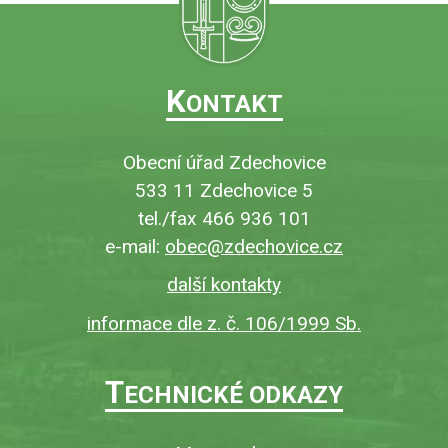
K
ONTAKT
Obecní úřad Zdechovice
533 11 Zdechovice 5
tel./fax 466 936 101
e-mail:
obec@zdechovice.cz
další kontakty
informace dle z. č. 106/1999 Sb.
T
ECHNICKÉ ODKAZY