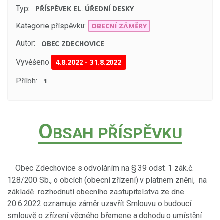
Typ:
PŘÍSPĚVEK EL. ÚŘEDNÍ DESKY
Kategorie příspěvku:
OBECNÍ ZÁMĚRY
Autor:
OBEC ZDECHOVICE
Vyvěšeno
4.8.2022
-
31.8.2022
Příloh:
1
O
BSAH PŘÍSPĚVKU
Obec Zdechovice s odvoláním na § 39 odst. 1 zák.č.
128/200 Sb., o obcích (obecní zřízení) v platném znění, na
základě rozhodnutí obecního zastupitelstva ze dne
20.6.2022 oznamuje záměr uzavřít Smlouvu o budoucí
smlouvě o zřízení věcného břemene a dohodu o umístění