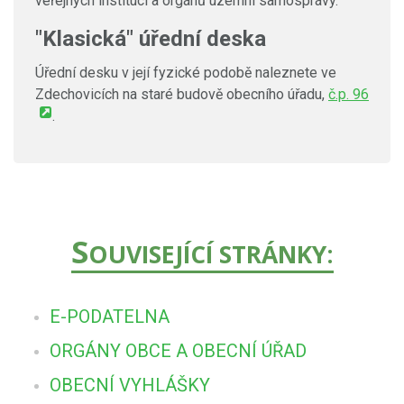
veřejných institucí a orgánů územní samosprávy.
"Klasická" úřední deska
Úřední desku v její fyzické podobě naleznete ve
Zdechovicích na staré budově obecního úřadu,
č.p. 96
.
S
OUVISEJÍCÍ STRÁNKY:
E-PODATELNA
ORGÁNY OBCE A OBECNÍ ÚŘAD
OBECNÍ VYHLÁŠKY