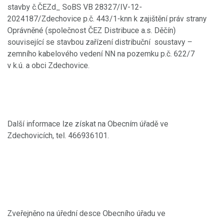
stavby č.ČEZd_ SoBS VB 28327/IV-12-
2024187/Zdechovice p.č. 443/1-knn k zajištění práv strany
Oprávněné (společnost ČEZ Distribuce a.s. Děčín)
související se stavbou zařízení distribuční soustavy –
zemního kabelového vedení NN na pozemku p.č. 622/7
v k.ú. a obci Zdechovice.
Další informace lze získat na Obecním úřadě ve
Zdechovicích, tel. 466936101.
Zveřejněno na úřední desce Obecního úřadu ve