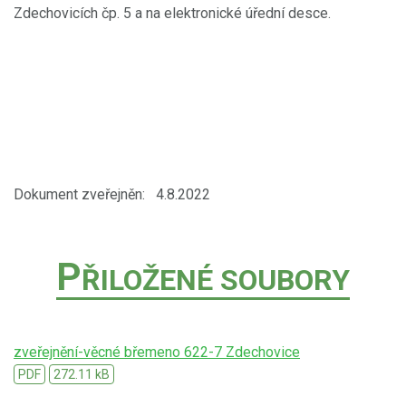
Zdechovicích čp. 5 a na elektronické úřední desce.
Dokument zveřejněn: 4.8.2022
P
ŘILOŽENÉ SOUBORY
zveřejnění-věcné břemeno 622-7 Zdechovice
PDF
272.11 kB