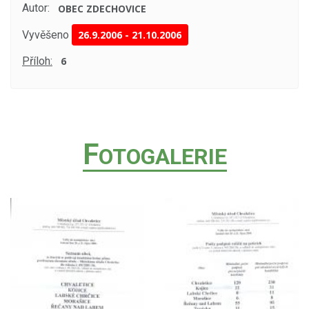
Autor:
OBEC ZDECHOVICE
Vyvěšeno
26.9.2006
-
21.10.2006
Příloh:
6
F
OTOGALERIE