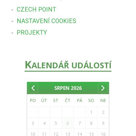
CZECH POINT
NASTAVENÍ COOKIES
PROJEKTY
K
ALENDÁŘ UDÁLOSTÍ
SRPEN
2026
PO
ÚT
ST
ČT
PÁ
SO
NE
1
2
3
4
5
6
7
8
9
10
11
12
13
14
15
16