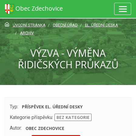
Obec Zdechovice
ÚVODNÍ STRÁNKA
OBECNÍ ÚŘAD
EL. ÚŘEDNÍ DESKA
ARCHIV
VÝZVA - VÝMĚNA
ŘIDIČSKÝCH PRŮKAZŮ
Typ:
PŘÍSPĚVEK EL. ÚŘEDNÍ DESKY
Kategorie příspěvku:
BEZ KATEGORIE
Autor:
OBEC ZDECHOVICE