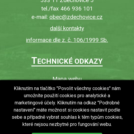
533 11 Zdechovice 5
tel./fax 466 936 101
e-mail:
obec@zdechovice.cz
další kontakty
informace dle z. č. 106/1999 Sb.
T
ECHNICKÉ ODKAZY
Mapa webu
O webu
Kliknutím na tlačítko "Povolit všechny cookies" nám
umožníte použití cookies pro analytické a
Povinně zveřejňované informace
marketingové účely. Kliknutím na odkaz "Podrobné
Ochrana osobních údajů (GDPR)
nastavení" máte možnost si cookies nastavit podle
Vyhledávání
sebe a případně vybrat souhlas k těm typům cookies,
které nejsou nezbytné pro fungování webu.
RSS