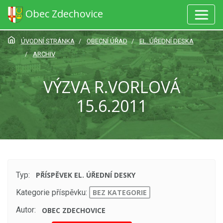
Obec Zdechovice
ÚVODNÍ STRÁNKA
OBECNÍ ÚŘAD
EL. ÚŘEDNÍ DESKA
ARCHIV
VÝZVA R.VORLOVÁ
15.6.2011
Typ:
PŘÍSPĚVEK EL. ÚŘEDNÍ DESKY
Kategorie příspěvku:
BEZ KATEGORIE
Autor:
OBEC ZDECHOVICE