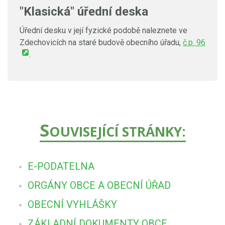
"Klasická" úřední deska
Úřední desku v její fyzické podobě naleznete ve
Zdechovicích na staré budově obecního úřadu,
č.p. 96
.
S
OUVISEJÍCÍ STRÁNKY:
E-PODATELNA
ORGÁNY OBCE A OBECNÍ ÚŘAD
OBECNÍ VYHLÁŠKY
ZÁKLADNÍ DOKUMENTY OBCE