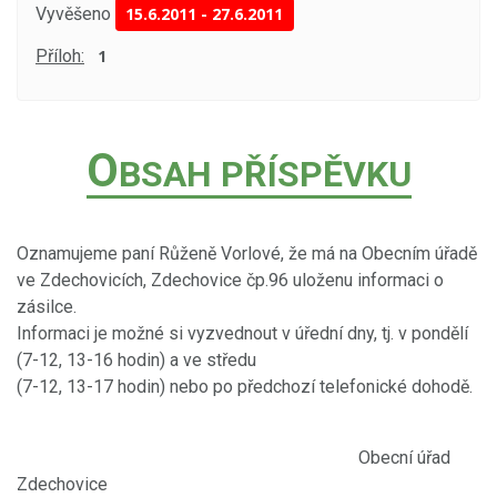
Vyvěšeno
15.6.2011
-
27.6.2011
Příloh:
1
O
BSAH PŘÍSPĚVKU
Oznamujeme paní Růženě Vorlové, že má na Obecním úřadě
ve Zdechovicích, Zdechovice čp.96 uloženu informaci o
zásilce.
Informaci je možné si vyzvednout v úřední dny, tj. v pondělí
(7-12, 13-16 hodin) a ve středu
(7-12, 13-17 hodin) nebo po předchozí telefonické dohodě.
Obecní úřad
Zdechovice