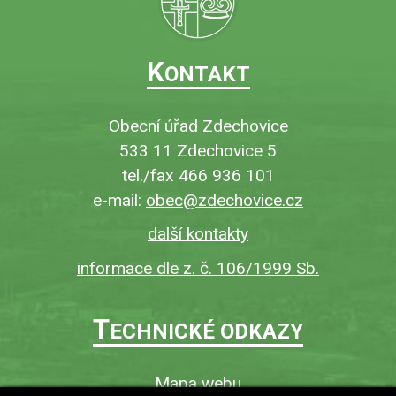
K
ONTAKT
Obecní úřad Zdechovice
533 11 Zdechovice 5
tel./fax 466 936 101
e-mail:
obec@zdechovice.cz
další kontakty
informace dle z. č. 106/1999 Sb.
T
ECHNICKÉ ODKAZY
Mapa webu