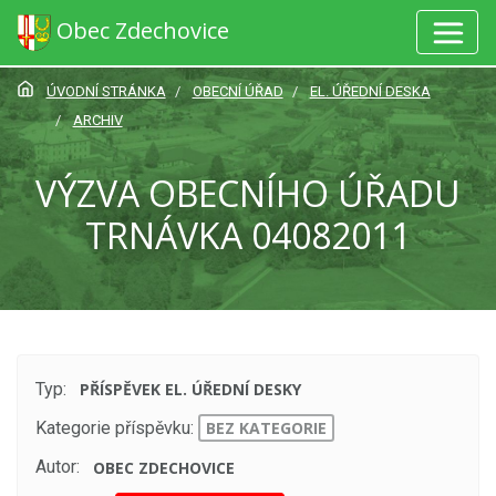
Obec Zdechovice
ÚVODNÍ STRÁNKA
OBECNÍ ÚŘAD
EL. ÚŘEDNÍ DESKA
ARCHIV
VÝZVA OBECNÍHO ÚŘADU
TRNÁVKA 04082011
Typ:
PŘÍSPĚVEK EL. ÚŘEDNÍ DESKY
Kategorie příspěvku:
BEZ KATEGORIE
Autor:
OBEC ZDECHOVICE