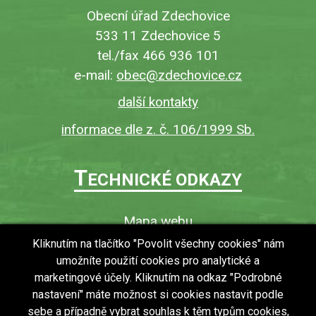
Obecní úřad Zdechovice
533 11 Zdechovice 5
tel./fax 466 936 101
e-mail:
obec@zdechovice.cz
další kontakty
informace dle z. č. 106/1999 Sb.
T
ECHNICKÉ ODKAZY
Mapa webu
O webu
Kliknutím na tlačítko "Povolit všechny cookies" nám
umožníte použití cookies pro analytické a
Povinně zveřejňované informace
marketingové účely. Kliknutím na odkaz "Podrobné
Ochrana osobních údajů (GDPR)
nastavení" máte možnost si cookies nastavit podle
Vyhledávání
sebe a případně vybrat souhlas k těm typům cookies,