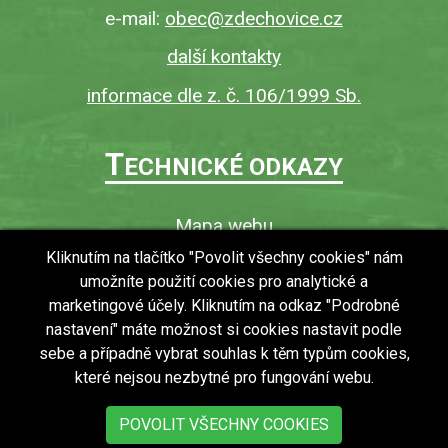
e-mail:
obec@zdechovice.cz
další kontakty
informace dle z. č. 106/1999 Sb.
T
ECHNICKÉ ODKAZY
Mapa webu
O webu
Kliknutím na tlačítko "Povolit všechny cookies" nám
umožníte použití cookies pro analytické a
Povinně zveřejňované informace
marketingové účely. Kliknutím na odkaz "Podrobné
Ochrana osobních údajů (GDPR)
nastavení" máte možnost si cookies nastavit podle
Vyhledávání
sebe a případně vybrat souhlas k těm typům cookies,
které nejsou nezbytné pro fungování webu.
RSS
Bezbariérový přístup v obci
POVOLIT VŠECHNY COOKIES