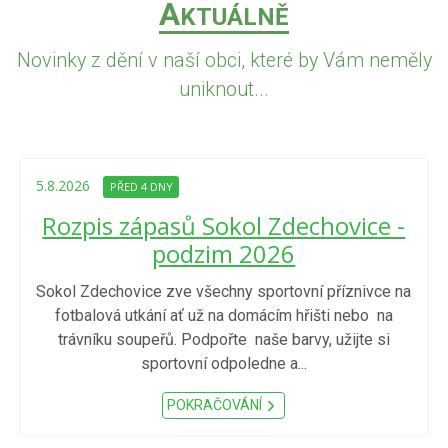
A
KTUÁLNĚ
Novinky z dění v naší obci, které by Vám neměly
uniknout...
5.8.2026
PŘED 4 DNY
Rozpis zápasů Sokol Zdechovice -
podzim 2026
Sokol Zdechovice zve všechny sportovní příznivce na
fotbalová utkání ať už na domácím hřišti nebo na
trávníku soupeřů. Podpořte naše barvy, užijte si
sportovní odpoledne a...
POKRAČOVÁNÍ