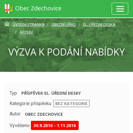
Obec Zdechovice
ÚVODNÍ STRÁNKA
OBECNÍ ÚŘAD
EL. ÚŘEDNÍ DESKA
ARCHIV
VÝZVA K PODÁNÍ NABÍDKY
Typ:
PŘÍSPĚVEK EL. ÚŘEDNÍ DESKY
Kategorie příspěvku:
BEZ KATEGORIE
Autor:
OBEC ZDECHOVICE
Vyvěšeno
30.9.2016
-
1.11.2016