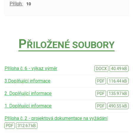
Příloh:
10
P
ŘILOŽENÉ SOUBORY
Příloha č. 6 - výkaz výměr
DOCX
40.49 kB
3.Doplňující informace
PDF
116.44 kB
2. Doplňující informace
PDF
135.97 kB
1. Doplňující informace
PDF
490.55 kB
Příloha č. 2 - projektová dokumentace na vyžádání
PDF
312.67 kB