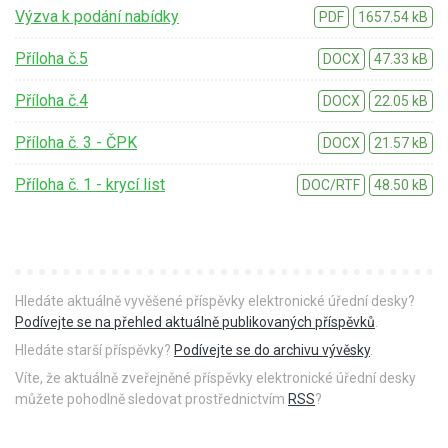
Výzva k podání nabídky
PDF
1657.54 kB
Příloha č.5
DOCX
47.33 kB
Příloha č.4
DOCX
22.05 kB
Příloha č. 3 - ČPK
DOCX
21.57 kB
Příloha č. 1 - krycí list
DOC/RTF
48.50 kB
Hledáte aktuálně vyvěšené příspěvky elektronické úřední desky?
Podívejte se na přehled aktuálně publikovaných příspěvků
.
Hledáte starší příspěvky?
Podívejte se do archivu vývěsky
.
Víte, že aktuálně zveřejněné příspěvky elektronické úřední desky
můžete pohodlně sledovat prostřednictvím
RSS
?