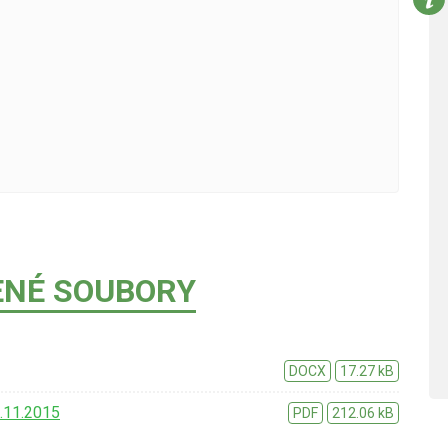
ENÉ SOUBORY
DOCX
17.27 kB
6.11.2015
PDF
212.06 kB