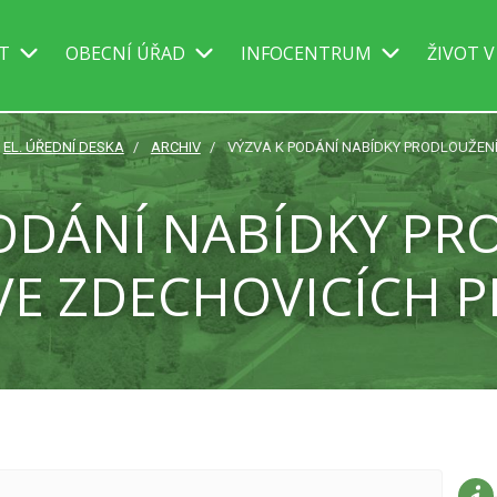
IT
OBECNÍ ÚŘAD
INFOCENTRUM
ŽIVOT V
EL. ÚŘEDNÍ DESKA
ARCHIV
VÝZVA K PODÁNÍ NABÍDKY PRODLOUŽENÍ 
PODÁNÍ NABÍDKY PR
E ZDECHOVICÍCH PD