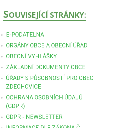
S
OUVISEJÍCÍ STRÁNKY:
E-PODATELNA
ORGÁNY OBCE A OBECNÍ ÚŘAD
OBECNÍ VYHLÁŠKY
ZÁKLADNÍ DOKUMENTY OBCE
ÚŘADY S PŮSOBNOSTÍ PRO OBEC
ZDECHOVICE
OCHRANA OSOBNÍCH ÚDAJŮ
(GDPR)
GDPR - NEWSLETTER
INFORMACE DLE ZÁKONA Č.