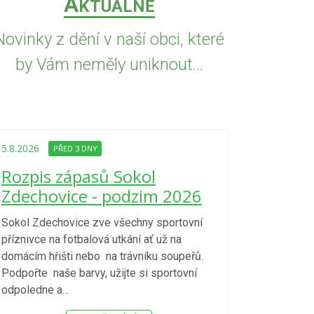
A
KTUÁLNĚ
Novinky z dění v naší obci, které
by Vám neměly uniknout...
5.8.2026
PŘED
Upozorně
5.8.2026
PŘED 3 DNY
Nařízení
Rozpis zápasů Sokol
kraje 4/
Zdechovice - podzim 2026
zvýšenéh
vzniku p
Sokol Zdechovice zve všechny sportovní
příznivce na fotbalová utkání ať už na
S ohledem na d
domácím hřišti nebo na trávníku soupeřů.
meteorologick
Podpořte naše barvy, užijte si sportovní
sucho, velmi v
odpoledne a...
zátěž, ...) up