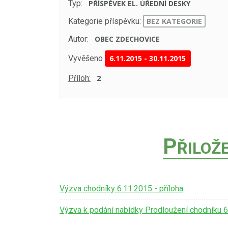
Typ:
PŘÍSPĚVEK EL. ÚŘEDNÍ DESKY
Kategorie příspěvku:
BEZ KATEGORIE
Autor:
OBEC ZDECHOVICE
Vyvěšeno
6.11.2015
-
30.11.2015
Příloh:
2
P
ŘILOŽ
Výzva chodníky 6.11.2015 - příloha
Výzva k podání nabídky Prodloužení chodníku 