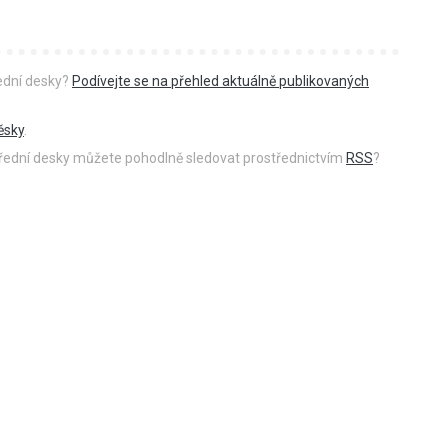
řední desky?
Podívejte se na přehled aktuálně publikovaných
ěsky
.
 úřední desky můžete pohodlně sledovat prostřednictvím
RSS
?