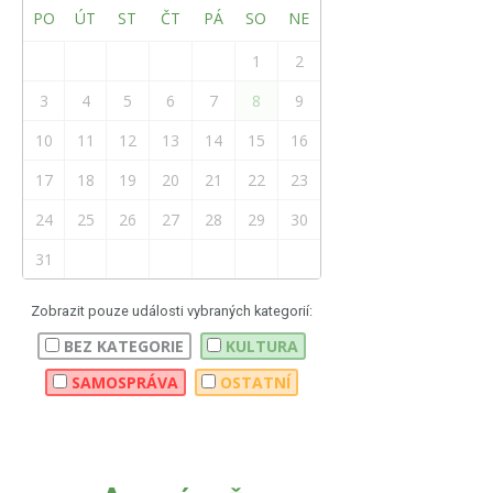
PO
ÚT
ST
ČT
PÁ
SO
NE
1
2
3
4
5
6
7
8
9
10
11
12
13
14
15
16
17
18
19
20
21
22
23
24
25
26
27
28
29
30
31
Zobrazit pouze události vybraných kategorií:
BEZ KATEGORIE
KULTURA
SAMOSPRÁVA
OSTATNÍ