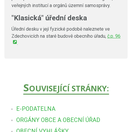
veřejných institucí a orgánů územní samosprávy.
"Klasická" úřední deska
Úřední desku v její fyzické podobě naleznete ve
Zdechovicích na staré budově obecního úřadu,
č.p. 96
.
S
OUVISEJÍCÍ STRÁNKY:
E-PODATELNA
ORGÁNY OBCE A OBECNÍ ÚŘAD
OBECNÍ VYHLÁŠKY