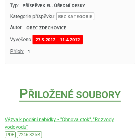
Typ:
PŘÍSPĚVEK EL. ÚŘEDNÍ DESKY
Kategorie příspěvku:
BEZ KATEGORIE
Autor:
OBEC ZDECHOVICE
Vyvěšeno
27.3.2012
-
11.4.2012
Příloh:
1
P
ŘILOŽENÉ SOUBORY
Výzva k podání nabídky - "Obnova stok", "Rozvody
vodovodu"
PDF
2246.82 kB