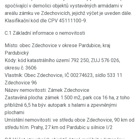
spočívající v demolici objektů vystavěných armádami v
areálu zámku ve Zdechovicích, jejichž výčet je uveden dále.
Klasifikační kód dle CPV 45111100-9.
C.1 Základní informace o nemovitosti
Místo: obec Zdechovice v okrese Pardubice, kraj
Pardubický
Kódy: kód katastrálního území 792 250, ZUJ 576 026,
okresu č. 3606
Vlastník: Obec Zdechovice, IČ 00274623, sídlo 533 11
Zdechovice 96
Název nemovitosti: Zámek Zdechovice
Zastavěná plocha: zámek 1.500 m2, park cca 16 ha, z toho
přibližně 6,5 ha býv. autopark s halami a zpevněnými
plochami
Umístění nemovitosti: ve středu obce Zdechovice, 90 km od
středu hl.m. Prahy, 27 km od Pardubic u silnice I/2