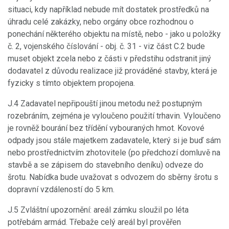
situaci, kdy například nebude mít dostatek prostředků na
úhradu celé zakázky, nebo orgány obce rozhodnou o
ponechání některého objektu na místě, nebo - jako u položky
č. 2, vojenského číslování - obj. č. 31 - viz část C.2 bude
muset objekt zcela nebo z části v předstihu odstranit jiný
dodavatel z důvodu realizace již prováděné stavby, která je
fyzicky s tímto objektem propojena.
J.4 Zadavatel nepřipouští jinou metodu než postupným
rozebráním, zejména je vyloučeno použití trhavin. Vyloučeno
je rovněž bourání bez třídění vybouraných hmot. Kovové
odpady jsou stále majetkem zadavatele, který si je buď sám
nebo prostřednictvím zhotovitele (po předchozí domluvě na
stavbě a se zápisem do stavebního deníku) odveze do
šrotu. Nabídka bude uvažovat s odvozem do sběrny šrotu s
dopravní vzdáleností do 5 km.
J.5 Zvláštní upozornění: areál zámku sloužil po léta
potřebám armád. Třebaže celý areál byl prověřen