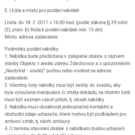
E. Lhůta a místo pro podání nabídek:
Lhůta: do 18. 2. 2011 v 16.00 hod. (podle zákona § 39 odst.
(3), písm .b) lhůta k podání nabídek min. 15 dní)
Místo: adresa zadavatele
Podmínky podání nabídky:
1. Nabídka bude předložena v zalepené obálce s názvem
stavby Objekty v areálu zámku Zdechovice a s upozorněním
„Neotvírat - soutěž" poštou nebo osobně na adrese
zadavatele.
2. Všechny listy nabídky musí být sešity do svazku, aby
byla vyloučena manipulace či ztráta dokladu, na titulním listě
musí být seznam všech příloh, tj. obsah nabídky.
3. Nabídka musí obsahovat jednoznačné kontaktní a
obchodní údaje uchazeče, které mohou být podkladem pro
smluvní vztah, tj. návrh smlouvy.
4. O termínu otevírání obálek s nabídkami budou uchazeči