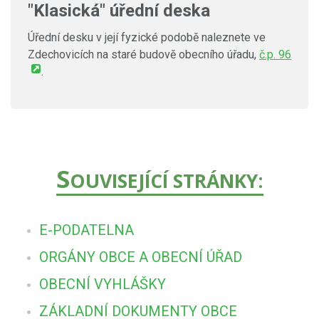
"Klasická" úřední deska
Úřední desku v její fyzické podobě naleznete ve
Zdechovicích na staré budově obecního úřadu,
č.p. 96
.
S
OUVISEJÍCÍ STRÁNKY:
E-PODATELNA
ORGÁNY OBCE A OBECNÍ ÚŘAD
OBECNÍ VYHLÁŠKY
ZÁKLADNÍ DOKUMENTY OBCE