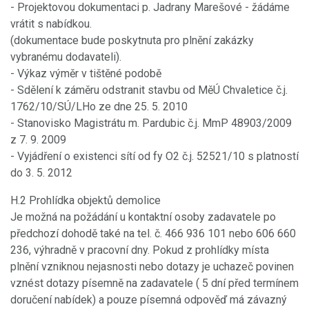
- Projektovou dokumentaci p. Jadrany Marešové - žádáme
vrátit s nabídkou.
(dokumentace bude poskytnuta pro plnění zakázky
vybranému dodavateli).
- Výkaz výměr v tištěné podobě
- Sdělení k záměru odstranit stavbu od MěÚ Chvaletice č.j.
1762/10/SÚ/LHo ze dne 25. 5. 2010
- Stanovisko Magistrátu m. Pardubic č.j. MmP 48903/2009
z 7. 9. 2009
- Vyjádření o existenci sítí od fy O2 č.j. 52521/10 s platností
do 3. 5. 2012
H.2 Prohlídka objektů demolice
Je možná na požádání u kontaktní osoby zadavatele po
předchozí dohodě také na tel. č. 466 936 101 nebo 606 660
236, výhradně v pracovní dny. Pokud z prohlídky místa
plnění vzniknou nejasnosti nebo dotazy je uchazeč povinen
vznést dotazy písemně na zadavatele ( 5 dní před termínem
doručení nabídek) a pouze písemná odpověď má závazný