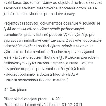
kvalifikace. Upozornění: Jámy po objektech je třeba zasypat
zeminou s atestem akreditované laboratoře o tom, že se
jedná o zeminu vhodnou pro sadové úpravy.
Projektová (zadávací) dokumentace obsahuje v souladu se
§ 44 odst. (4) zákona výkaz výměr požadovaných
demoličních prací v listinné podobě. Výkaz výměr je pro
vypracování nabídkové ceny závazný. Zadavatel doporučuje
uchazečům ověřit si soulad výkazu výměr s textovou a
výkresovou dokumentací a případné rozpory si vyjasnit
ještě v průběhu soutěžní lhůty dle § 39 zákona způsobem
definovaným v § 49 zákona. Zejména je nutné - zajistit
bezpečné odpojení podzemních inženýrských sítí
- dodržet podmínky a dozor z hlediska BOZP
- zajistit nezávadnou likvidaci materiálů
D.1 Čas plnění
Předpoklad zahájení prací: 1. 4. 2011
Předpoklad dokončení všech prací: 31. 12. 2011