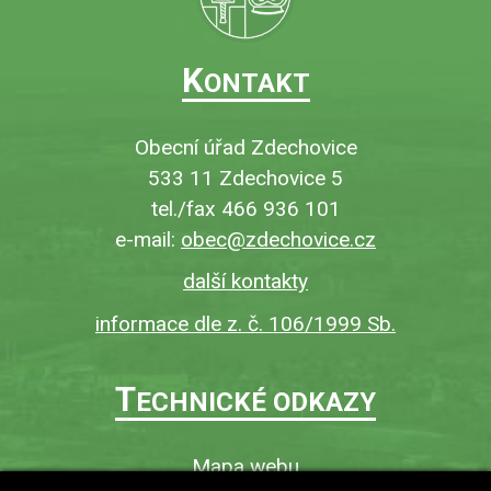
K
ONTAKT
Obecní úřad Zdechovice
533 11 Zdechovice 5
tel./fax 466 936 101
e-mail:
obec@zdechovice.cz
další kontakty
informace dle z. č. 106/1999 Sb.
T
ECHNICKÉ ODKAZY
Mapa webu