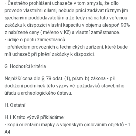
- Čestného prohlášení uchazeče v tom smyslu, že dílo
provede vlastními silami, nebude práci zadávat různým jím
sjednaným poddodavatelům a že tedy má na tuto veřejnou
zakázku k dispozici vlastní kapacitu v objemu alespoň 90%
z nabízené ceny ( měřeno v Kč) a vlastní zaměstnance.
- údaje o počtu zaměstnanců
- přehledem provozních a technických zařízení, které bude
mít uchazeč při plnění zakázky k dispozici.
G. Hodnotící kritéria
Nejnižší cena dle § 78 odst. (1), písm. b) zákona - při
dodržení podmínek této výzvy vč. požadavků stavebního
úřadu a archeologického ústavu.
H. Ostatní
H.1 K této výzvě přikládáme:
- kopii orientační mapky s vojenským číslováním objektů - 1
A4