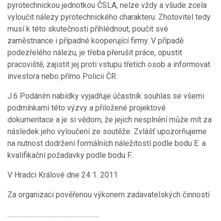
pyrotechnickou jednotkou ČSLA, nelze vždy a všude zcela
vyloučit nálezy pyrotechnického charakteru. Zhotovitel tedy
musí k této skutečnosti přihlédnout, poučit své
zaměstnance i případné kooperující firmy. V případě
podezřelého nálezu, je třeba přerušit práce, opustit
pracoviště, zajistit jej proti vstupu třetích osob a informovat
investora nebo přímo Policii ČR.
J.6 Podáním nabídky vyjadřuje účastník souhlas se všemi
podmínkami této výzvy a přiložené projektové
dokumentace a je si vědom, že jejich nesplnění může mít za
následek jeho vyloučení ze soutěže. Zvlášť upozorňujeme
na nutnost dodržení formálních náležitostí podle bodu E. a
kvalifikační požadavky podle bodu F..
V Hradci Králové dne 24 1. 2011
Za organizaci pověřenou výkonem zadavatelských činností
..............................................................