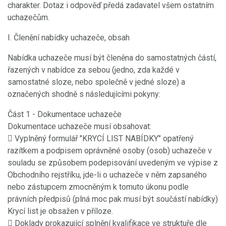
charakter. Dotaz i odpověď předá zadavatel všem ostatním
uchazečům.
I. Členění nabídky uchazeče, obsah
Nabídka uchazeče musí být členěna do samostatných částí,
řazených v nabídce za sebou (jedno, zda každé v
samostatné sloze, nebo společně v jedné sloze) a
označených shodně s následujícími pokyny:
Část 1 - Dokumentace uchazeče
Dokumentace uchazeče musí obsahovat:
 Vyplněný formulář "KRYCÍ LIST NABÍDKY" opatřený
razítkem a podpisem oprávněné osoby (osob) uchazeče v
souladu se způsobem podepisování uvedeným ve výpise z
Obchodního rejstříku, jde-li o uchazeče v něm zapsaného
nebo zástupcem zmocněným k tomuto úkonu podle
právních předpisů (plná moc pak musí být součástí nabídky)
Krycí list je obsažen v příloze.
 Doklady prokazující splnění kvalifikace ve struktuře dle