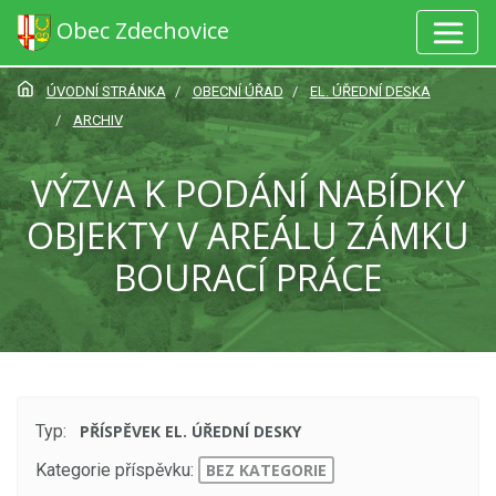
Obec Zdechovice
ÚVODNÍ STRÁNKA
OBECNÍ ÚŘAD
EL. ÚŘEDNÍ DESKA
ARCHIV
VÝZVA K PODÁNÍ NABÍDKY
OBJEKTY V AREÁLU ZÁMKU
BOURACÍ PRÁCE
Typ:
PŘÍSPĚVEK EL. ÚŘEDNÍ DESKY
Kategorie příspěvku:
BEZ KATEGORIE