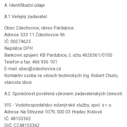
A. Identifikační údaje
A.1 Veřejný zadavatel:
Obec Zdechovice, okres Pardubice
Adresa: 533 11 Zdechovice 96
IČ: 00274623
Neplátce DPH
Bankovní spojení: KB Pardubice, č. účtu 4626561/0100
Telefon a fax: 466 936 101
E-mail: obec@zdechovice.cz
Kontaktní osoba ve věcech technických Ing. Robert Chutic,
starosta obce
A.2. Společnost pověřená výkonem zadavatelských činností
VIS - Vodohospodářsko-inženýrské služby, spol. s r. o.
Adresa: Na Střezině 1079, 500 03 Hradec Králové
IČ: 48153362
DIČ: CZ48153362