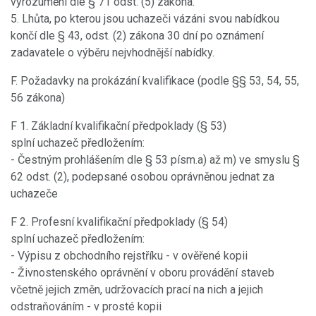
vyrozuměni dle § 71 odst. (5) zákona.
5. Lhůta, po kterou jsou uchazeči vázáni svou nabídkou
končí dle § 43, odst. (2) zákona 30 dní po oznámení
zadavatele o výběru nejvhodnější nabídky.
F. Požadavky na prokázání kvalifikace (podle §§ 53, 54, 55,
56 zákona)
F 1. Základní kvalifikační předpoklady (§ 53)
splní uchazeč předložením:
- Čestným prohlášením dle § 53 písm.a) až m) ve smyslu §
62 odst. (2), podepsané osobou oprávněnou jednat za
uchazeče
F 2. Profesní kvalifikační předpoklady (§ 54)
splní uchazeč předložením:
- Výpisu z obchodního rejstříku - v ověřené kopii
- Živnostenského oprávnění v oboru provádění staveb
včetně jejich změn, udržovacích prací na nich a jejich
odstraňováním - v prosté kopii