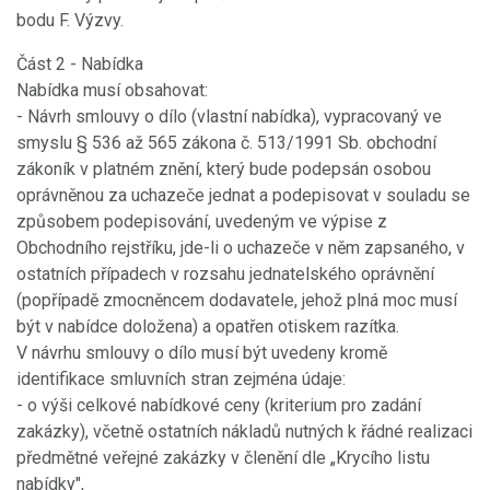
bodu F. Výzvy.
Část 2 - Nabídka
Nabídka musí obsahovat:
- Návrh smlouvy o dílo (vlastní nabídka), vypracovaný ve
smyslu § 536 až 565 zákona č. 513/1991 Sb. obchodní
zákoník v platném znění, který bude podepsán osobou
oprávněnou za uchazeče jednat a podepisovat v souladu se
způsobem podepisování, uvedeným ve výpise z
Obchodního rejstříku, jde-li o uchazeče v něm zapsaného, v
ostatních případech v rozsahu jednatelského oprávnění
(popřípadě zmocněncem dodavatele, jehož plná moc musí
být v nabídce doložena) a opatřen otiskem razítka.
V návrhu smlouvy o dílo musí být uvedeny kromě
identifikace smluvních stran zejména údaje:
- o výši celkové nabídkové ceny (kriterium pro zadání
zakázky), včetně ostatních nákladů nutných k řádné realizaci
předmětné veřejné zakázky v členění dle „Krycího listu
nabídky",