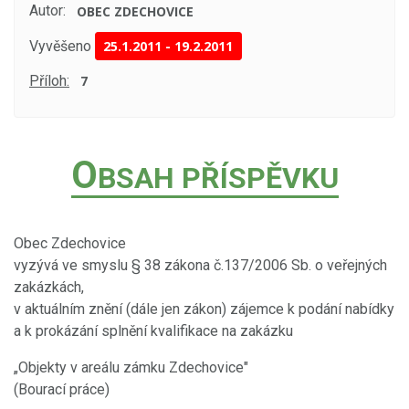
Autor:
OBEC ZDECHOVICE
Vyvěšeno
25.1.2011
-
19.2.2011
Příloh:
7
O
BSAH PŘÍSPĚVKU
Obec Zdechovice
vyzývá ve smyslu § 38 zákona č.137/2006 Sb. o veřejných
zakázkách,
v aktuálním znění (dále jen zákon) zájemce k podání nabídky
a k prokázání splnění kvalifikace na zakázku
„Objekty v areálu zámku Zdechovice"
(Bourací práce)