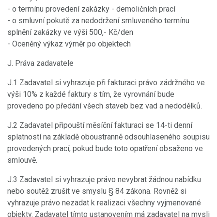
- o termínu provedení zakázky - demoličních prací
- o smluvní pokutě za nedodržení smluveného termínu
splnění zakázky ve výši 500,- Kč/den
- Oceněný výkaz výměr po objektech
J. Práva zadavatele
J.1 Zadavatel si vyhrazuje při fakturaci právo zádržného ve
výši 10% z každé faktury s tím, že vyrovnání bude
provedeno po předání všech staveb bez vad a nedodělků.
J.2 Zadavatel připouští měsíční fakturaci se 14-ti denní
splatností na základě oboustranně odsouhlaseného soupisu
provedených prací, pokud bude toto opatření obsaženo ve
smlouvě.
J.3 Zadavatel si vyhrazuje právo nevybrat žádnou nabídku
nebo soutěž zrušit ve smyslu § 84 zákona. Rovněž si
vyhrazuje právo nezadat k realizaci všechny vyjmenované
objekty. Zadavatel tímto ustanovením má zadavatel na mysli