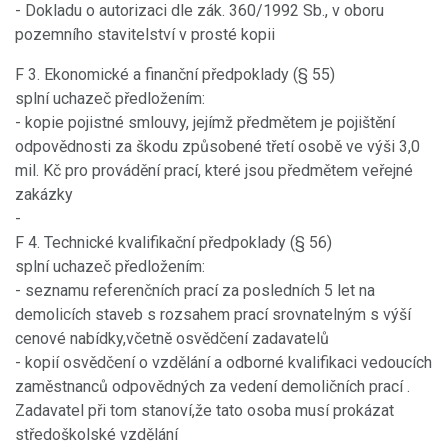
- Dokladu o autorizaci dle zák. 360/1992 Sb., v oboru
pozemního stavitelství v prosté kopii
F 3. Ekonomické a finanční předpoklady (§ 55)
splní uchazeč předložením:
- kopie pojistné smlouvy, jejímž předmětem je pojištění
odpovědnosti za škodu způsobené třetí osobě ve výši 3,0
mil. Kč pro provádění prací, které jsou předmětem veřejné
zakázky
-
F 4. Technické kvalifikační předpoklady (§ 56)
splní uchazeč předložením:
- seznamu referenčních prací za posledních 5 let na
demolicích staveb s rozsahem prací srovnatelným s výší
cenové nabídky,včetně osvědčení zadavatelů
- kopií osvědčení o vzdělání a odborné kvalifikaci vedoucích
zaměstnanců odpovědných za vedení demoličních prací .
Zadavatel při tom stanoví,že tato osoba musí prokázat
středoškolské vzdělání