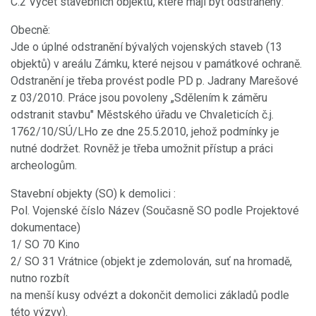
C.2 Výčet stavebních objektů, které mají být odstraněny:
Obecně:
Jde o úplné odstranění bývalých vojenských staveb (13
objektů) v areálu Zámku, které nejsou v památkové ochraně.
Odstranění je třeba provést podle PD p. Jadrany Marešové
z 03/2010. Práce jsou povoleny „Sdělením k záměru
odstranit stavbu" Městského úřadu ve Chvaleticích č.j.
1762/10/SÚ/LHo ze dne 25.5.2010, jehož podmínky je
nutné dodržet. Rovněž je třeba umožnit přístup a práci
archeologům.
Stavební objekty (SO) k demolici :
Pol. Vojenské číslo Název (Současně SO podle Projektové
dokumentace)
1/ SO 70 Kino
2/ SO 31 Vrátnice (objekt je zdemolován, suť na hromadě,
nutno rozbít
na menší kusy odvézt a dokončit demolici základů podle
této výzvy).