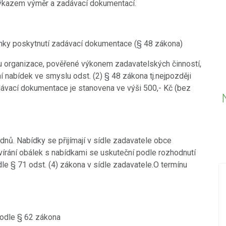
výkazem výměr a zadávací dokumentací.
nky poskytnutí zadávací dokumentace (§ 48 zákona)
u organizace, pověřené výkonem zadavatelských činností,
í nabídek ve smyslu odst. (2) § 48 zákona tj.nejpozději
dávací dokumentace je stanovena ve výši 500,- Kč (bez
dnů. Nabídky se přijímají v sídle zadavatele obce
írání obálek s nabídkami se uskuteční podle rozhodnutí
e § 71 odst. (4) zákona v sídle zadavatele.O termínu
18.12.2019
PŘED 2425 DNY
Nová videa ve videokronice
vický
podle § 62 zákona