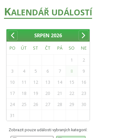
K
ALENDÁŘ UDÁLOSTÍ
SRPEN
2026
PO
ÚT
ST
ČT
PÁ
SO
NE
1
2
3
4
5
6
7
8
9
10
11
12
13
14
15
16
17
18
19
20
21
22
23
24
25
26
27
28
29
30
31
Zobrazit pouze události vybraných kategorií: