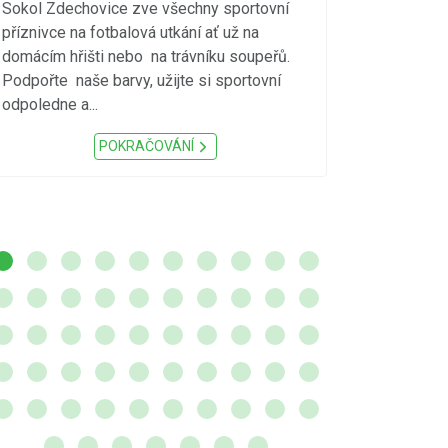
vzniku p
Sokol Zdechovice zve všechny sportovní
příznivce na fotbalová utkání ať už na
S ohledem na d
domácím hřišti nebo na trávníku soupeřů.
meteorologick
Podpořte naše barvy, užijte si sportovní
sucho, velmi v
odpoledne a...
zátěž, ...) up
Nařízení Pardu
POKRAČOVÁNÍ