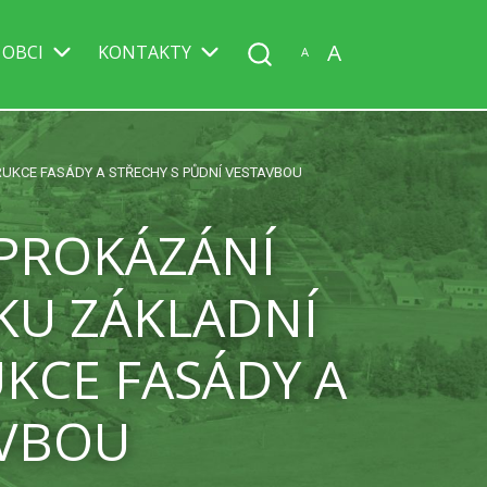
A
 OBCI
KONTAKTY
A
RUKCE FASÁDY A STŘECHY S PŮDNÍ VESTAVBOU
 PROKÁZÁNÍ
ZKU ZÁKLADNÍ
KCE FASÁDY A
AVBOU