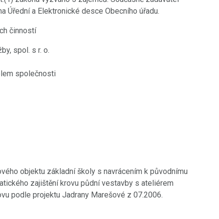
na Úřední a Elektronické desce Obecního úřadu.
ch činností
, spol. s r. o.
elem společnosti
rového objektu základní školy s navrácením k původnímu
atického zajištění krovu půdní vestavby s ateliérem
hovu podle projektu Jadrany Marešové z 07.2006.