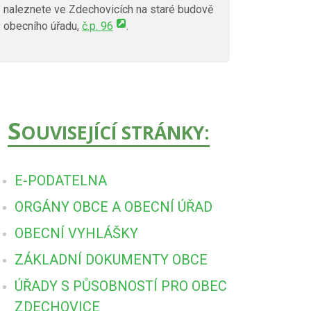
naleznete ve Zdechovicích na staré budově
obecního úřadu,
č.p. 96
.
S
OUVISEJÍCÍ STRÁNKY:
E-PODATELNA
ORGÁNY OBCE A OBECNÍ ÚŘAD
OBECNÍ VYHLÁŠKY
ZÁKLADNÍ DOKUMENTY OBCE
ÚŘADY S PŮSOBNOSTÍ PRO OBEC
ZDECHOVICE