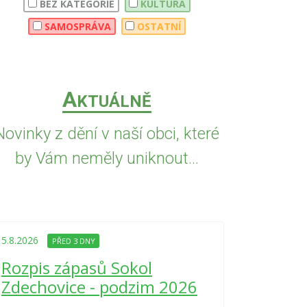
BEZ KATEGORIE
KULTURA
SAMOSPRÁVA
OSTATNÍ
A
KTUÁLNĚ
Novinky z dění v naší obci, které
by Vám neměly uniknout...
5.8.2026
PŘED
Upozorně
5.8.2026
PŘED 3 DNY
Nařízení
Rozpis zápasů Sokol
kraje 4/
Zdechovice - podzim 2026
zvýšenéh