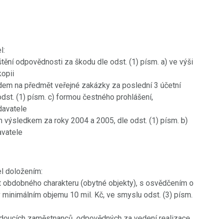
l:
tění odpovědnosti za škodu dle odst. (1) písm. a) ve výši
kopii
dem na předmět veřejné zakázky za poslední 3 účetní
dst. (1) písm. c) formou čestného prohlášení,
davatele
 výsledkem za roky 2004 a 2005, dle odst. (1) písm. b)
vatele
l doložením:
t obdobného charakteru (obytné objekty), s osvědčením o
 minimálním objemu 10 mil. Kč, ve smyslu odst. (3) písm.
vedoucích zaměstnanců, odpovědných za vedení realizace