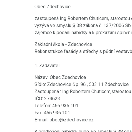
Obec Zdechovice
zastoupená Ing Robertem Chuticem, starostou
vyzývá ve smyslu § 38 zákona č. 137/2006 Sb. 
zájemce k podání nabídky a k prokázání splnění
Základní škola - Zdechovice
Rekonstrukce fasády a střechy s půdní vestav
1. Zadavatel
Název: Obec Zdechovice
Sídlo: Zdechovice č.p. 96 , 533 11 Zdechovice
Zastoupená : Ing Robertem Chuticem,starostou
IČO: 274623
Telefon: 466 936 101
Fax: 466 936 101
E-mail: obec@zdechovice.cz
K předložení nabídky bude, ve smyslu § 38 ods