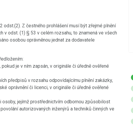
Do videokroniky jsme přidali nová videa z
událostí konaných v posledních dnech -
Betlémského zpívání a oslav Dne úcty ke
stáří.
 odst.(2). Z čestného prohlášení musí být zřejmé plnění
h v odst. (1) § 53 v celém rozsahu, to znamená ve všech
POKRAČOVÁNÍ
psáno osobou oprávněnou jednat za dodavatele
ředložením:
, pokud je v ním zapsán, v originále či úředně ověřené
ních předpisů v rozsahu odpovídajícímu plnění zakázky,
ké oprávnění či licenci, v originále či úředně ověřené
i osoby, jejímž prostřednictvím odbornou způsobilost
povolání autorizovaných inženýrů a techniků činných ve