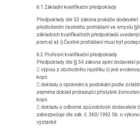
minifestival 7.8.2021
6.1 Základní kvalifikační předpoklady
https://www.youtube.com/watch?
Předpoklady dle 53 zákona prokáže dodavatel:
v=rPoqutfOmZo
předložením čestného prohlášení ve smyslu §62
základních kvalifikačních předpokladů uvedenýc
POKRAČOVÁNÍ
písm.a) až i).Čestné prohlášení musí být pode
6.2 Profesní kvalifikační předpoklady
Předpoklady dle § 54 zákona splní dodavatel p
 výpisu z obchodního rejstříku či jiné evidence
kopii
 dokladu o oprávnění k podnikání podle zvlášt
zejména doklad prokazující příslušné živnostens
kopii
 dokladu o odborné způsobilosti dodavatele č
zabezpečuje dle zák. č. 360/1992 Sb. o výkonu 
výstavbě