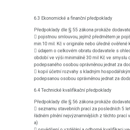
6.3 Ekonomické a finanční předpoklady
Předpoklady dle § 55 zákona prokáže dodavate
 pojistnou smlouvou, jejímž předmětem je pojiš
min.10 mil. Kč v originále nebo úředně ověřené 
 údajem o celkovém obratu dodavatele s ohle
období ve výši minimálně 30 mil Kč ve smyslu o
podepsaného osobou oprávněnou jednat za do
 kopií účetní rozvahy s kladným hospodářským
podepsanou osobou oprávněnou jednat za doda
6.4 Technické kvalifikační předpoklady
Předpoklady dle § 56 zákona prokáže dodavate
 seznamu stavebních prací za posledních 5 le
řádném plnění nejvýznamnějších z těchto prací v
a)
 osvědčení o vzdělání a odborné kvalifikaci 