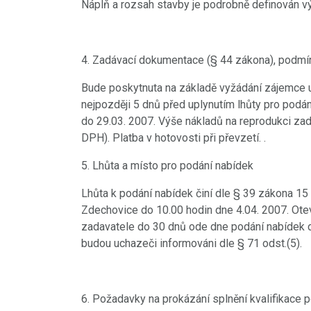
Náplň a rozsah stavby je podrobně definován 
4. Zadávací dokumentace (§ 44 zákona), podmí
Bude poskytnuta na základě vyžádání zájemce 
nejpozději 5 dnů před uplynutím lhůty pro podán
do 29.03. 2007. Výše nákladů na reprodukci za
DPH). Platba v hotovosti při převzetí. .
5. Lhůta a místo pro podání nabídek
Lhůta k podání nabídek činí dle § 39 zákona 15 
Zdechovice do 10.00 hodin dne 4.04. 2007. Otev
zadavatele do 30 dnů ode dne podání nabídek dl
budou uchazeči informováni dle § 71 odst.(5).
18.8.2021
PŘED 1816 DNY
Videokronika: Zdecho
6. Požadavky na prokázání splnění kvalifikace 