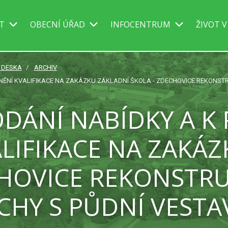
IT
OBECNÍ ÚŘAD
INFOCENTRUM
ŽIVOT V
Í DESKA
ARCHIV
LNĚNÍ KVALIFIKACE NA ZAKÁZKU ZÁKLADNÍ ŠKOLA - ZDECHOVICE REKONST
ODÁNÍ NABÍDKY A K
LIFIKACE NA ZAKÁ
CHOVICE REKONSTRU
CHY S PŮDNÍ VEST