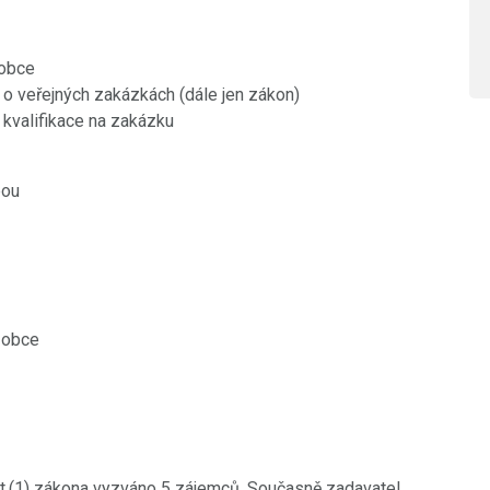
 obce
o veřejných zakázkách (dále jen zákon)
 kvalifikace na zakázku
bou
 obce
t.(1) zákona vyzváno 5 zájemců. Současně zadavatel