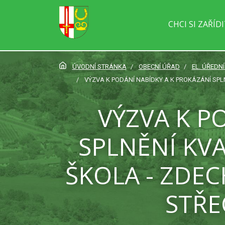
CHCI SI ZAŘÍD
ÚVODNÍ STRÁNKA
OBECNÍ ÚŘAD
EL. ÚŘEDN
VÝZVA K PODÁNÍ NABÍDKY A K PROKÁZÁNÍ SP
VÝZVA K P
SPLNĚNÍ KVA
ŠKOLA - ZDE
STŘE