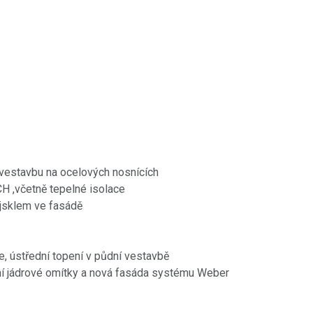
vestavbu na ocelových nosnících
H ,včetně tepelné isolace
jsklem ve fasádě
ce, ústřední topení v půdní vestavbě
ení jádrové omítky a nová fasáda systému Weber