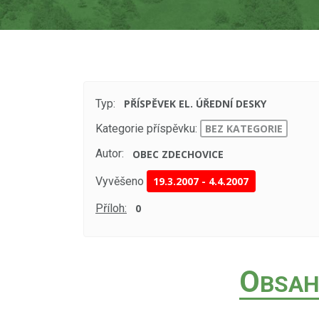
Typ:
PŘÍSPĚVEK EL. ÚŘEDNÍ DESKY
Kategorie příspěvku:
BEZ KATEGORIE
Autor:
OBEC ZDECHOVICE
Vyvěšeno
19.3.2007
-
4.4.2007
Příloh:
0
O
BSAH