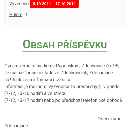
Vyvěšeno
6.10.2011
-
17.10.2011
Příloh:
1
O
BSAH PŘÍSPĚVKU
Oznamujeme panu Jiřímu Papouškovi, Zdechovice čp. 96,
že má na Obecním úřadě ve Zdechovicích, Zdechovice
čp.96 uloženu informaci o zásilce.
Informaci je možné si vyzvednout v úřední dny, tj. v pondělí
(7-12, 13-16 hodin) a ve středu
(7-12, 13-17 hodin) nebo po předchozí telefonické dohodě.
Obecní úřad
Zdechovice