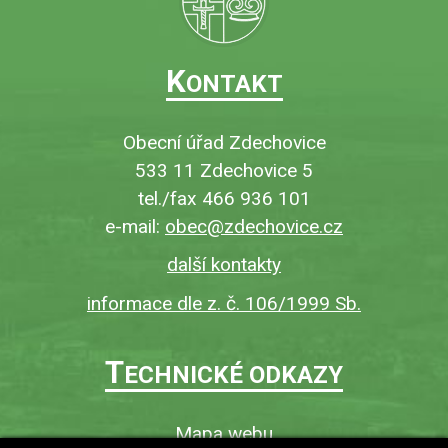
K
ONTAKT
Obecní úřad Zdechovice
533 11 Zdechovice 5
tel./fax 466 936 101
e-mail:
obec@zdechovice.cz
další kontakty
informace dle z. č. 106/1999 Sb.
T
ECHNICKÉ ODKAZY
Mapa webu