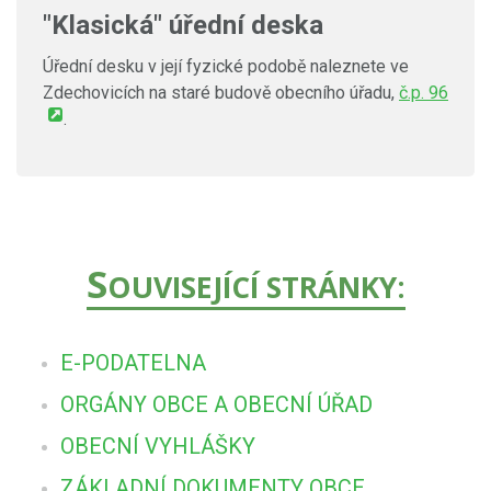
"Klasická" úřední deska
Úřední desku v její fyzické podobě naleznete ve
Zdechovicích na staré budově obecního úřadu,
č.p. 96
.
S
OUVISEJÍCÍ STRÁNKY:
E-PODATELNA
ORGÁNY OBCE A OBECNÍ ÚŘAD
OBECNÍ VYHLÁŠKY
ZÁKLADNÍ DOKUMENTY OBCE