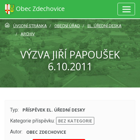
Obec Zdechovice
ÚVODNÍ STRÁNKA
OBECNÍ ÚŘAD
EL. ÚŘEDNÍ DESKA
ARCHIV
VÝZVA JIŘÍ PAPOUŠEK
6.10.2011
Typ:
PŘÍSPĚVEK EL. ÚŘEDNÍ DESKY
Kategorie příspěvku:
BEZ KATEGORIE
Autor:
OBEC ZDECHOVICE