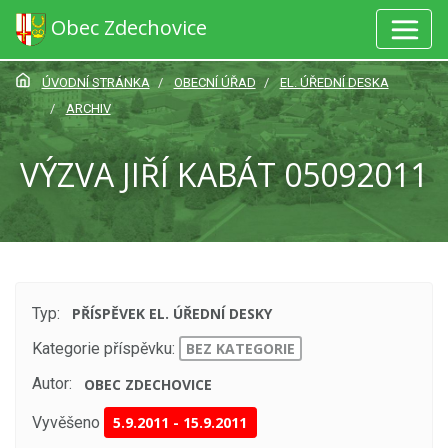
Obec Zdechovice
ÚVODNÍ STRÁNKA
OBECNÍ ÚŘAD
EL. ÚŘEDNÍ DESKA
ARCHIV
VÝZVA JIŘÍ KABÁT 05092011
Typ:
PŘÍSPĚVEK EL. ÚŘEDNÍ DESKY
Kategorie příspěvku:
BEZ KATEGORIE
Autor:
OBEC ZDECHOVICE
Vyvěšeno
5.9.2011
-
15.9.2011