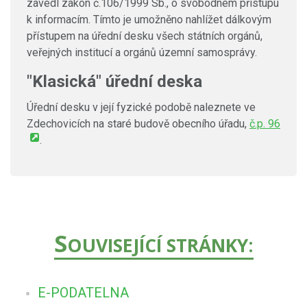
zavedl zákon č.106/1999 Sb., o svobodném přístupu
k informacím. Tímto je umožněno nahlížet dálkovým
přístupem na úřední desku všech státních orgánů,
veřejných institucí a orgánů územní samosprávy.
"Klasická" úřední deska
Úřední desku v její fyzické podobě naleznete ve
Zdechovicích na staré budově obecního úřadu,
č.p. 96
.
S
OUVISEJÍCÍ STRÁNKY:
E-PODATELNA