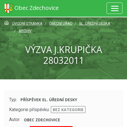
Obec Zdechovice
ÚVODNÍ STRÁNKA
OBECNÍ ÚŘAD
EL. ÚŘEDNÍ DESKA
ARCHIV
VÝZVA J.KRUPIČKA
28032011
Typ:
PŘÍSPĚVEK EL. ÚŘEDNÍ DESKY
Kategorie příspěvku:
BEZ KATEGORIE
Autor:
OBEC ZDECHOVICE