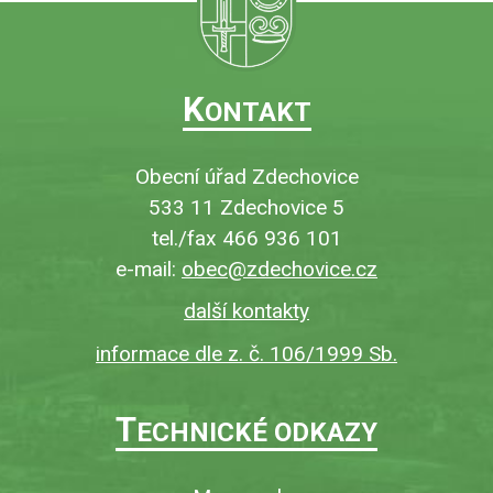
K
ONTAKT
Obecní úřad Zdechovice
533 11 Zdechovice 5
tel./fax 466 936 101
e-mail:
obec@zdechovice.cz
další kontakty
informace dle z. č. 106/1999 Sb.
T
ECHNICKÉ ODKAZY