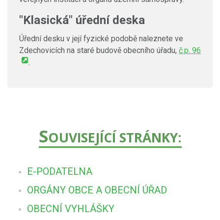
"Klasická" úřední deska
Úřední desku v její fyzické podobě naleznete ve
Zdechovicích na staré budově obecního úřadu,
č.p. 96
.
S
OUVISEJÍCÍ STRÁNKY:
E-PODATELNA
ORGÁNY OBCE A OBECNÍ ÚŘAD
OBECNÍ VYHLÁŠKY