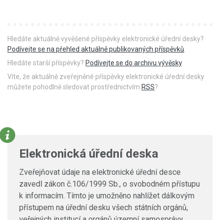
Hledáte aktuálně vyvěšené příspěvky elektronické úřední desky?
Podívejte se na přehled aktuálně publikovaných příspěvků
.
Hledáte starší příspěvky?
Podívejte se do archivu vývěsky
.
Víte, že aktuálně zveřejněné příspěvky elektronické úřední desky
můžete pohodlně sledovat prostřednictvím
RSS
?
Elektronická úřední deska
Zveřejňovat údaje na elektronické úřední desce
zavedl zákon č.106/1999 Sb., o svobodném přístupu
k informacím. Tímto je umožněno nahlížet dálkovým
přístupem na úřední desku všech státních orgánů,
veřejných institucí a orgánů územní samosprávy.