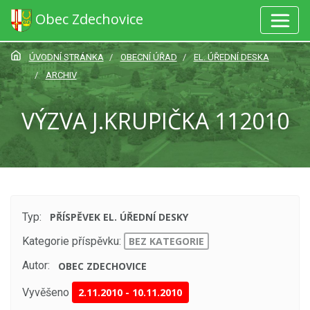
Obec Zdechovice
ÚVODNÍ STRÁNKA
OBECNÍ ÚŘAD
EL. ÚŘEDNÍ DESKA
ARCHIV
VÝZVA J.KRUPIČKA 112010
Typ:
PŘÍSPĚVEK EL. ÚŘEDNÍ DESKY
Kategorie příspěvku:
BEZ KATEGORIE
Autor:
OBEC ZDECHOVICE
Vyvěšeno
2.11.2010
-
10.11.2010