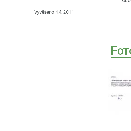
Obecní úřad Zde
Vyvěšeno 4.4. 2011
F
OT