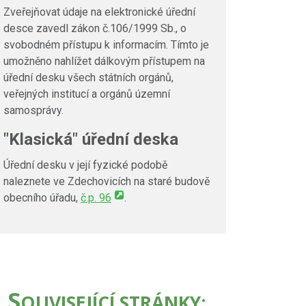
Zveřejňovat údaje na elektronické úřední
desce zavedl zákon č.106/1999 Sb., o
svobodném přístupu k informacím. Tímto je
umožněno nahlížet dálkovým přístupem na
úřední desku všech státních orgánů,
veřejných institucí a orgánů územní
samosprávy.
"Klasická" úřední deska
Úřední desku v její fyzické podobě
naleznete ve Zdechovicích na staré budově
obecního úřadu,
č.p. 96
.
S
OUVISEJÍCÍ STRÁNKY: