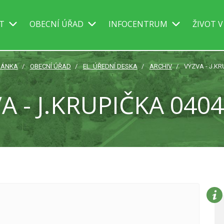
IT
OBECNÍ ÚŘAD
INFOCENTRUM
ŽIVOT V
RÁNKA
OBECNÍ ÚŘAD
EL. ÚŘEDNÍ DESKA
ARCHIV
VÝZVA - J.KR
A - J.KRUPIČKA 040