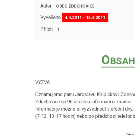
Autor:
OBEC ZDECHOVICE
Vyvěšeno
4.4.2011
-
15.4.2011
Příloh:
1
O
BSAH
VÝZVA
Oznamujeme panu Jaroslavu Krupičkovi, Zdecho
Zdechovice čp.96 uloženu informaci o zásilce.
Informaci je možné si vyzvednout v úřední dny, t
(7-12, 13-17 hodin) nebo po předchozí telefon