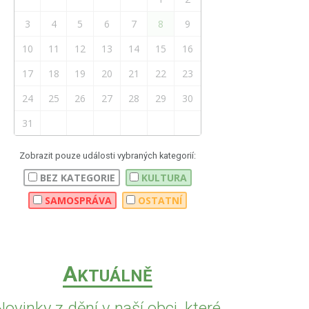
3
4
5
6
7
8
9
10
11
12
13
14
15
16
17
18
19
20
21
22
23
24
25
26
27
28
29
30
31
Zobrazit pouze události vybraných kategorií:
BEZ KATEGORIE
KULTURA
SAMOSPRÁVA
OSTATNÍ
A
KTUÁLNĚ
Novinky z dění v naší obci, které