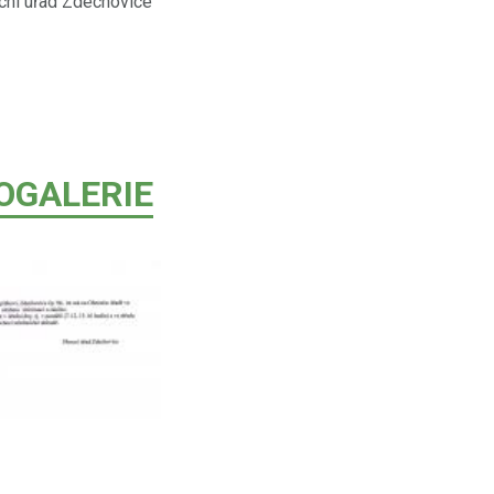
chovice
OGALERIE