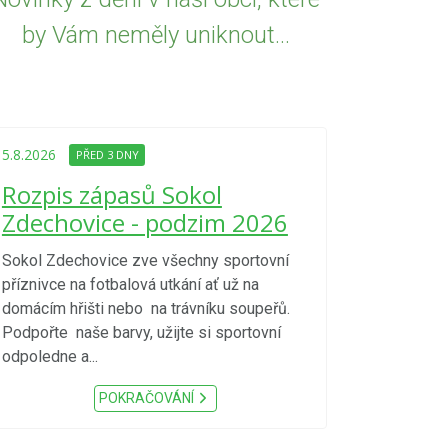
by Vám neměly uniknout...
5.8.2026
PŘED
Upozorně
5.8.2026
PŘED 3 DNY
Nařízení
Rozpis zápasů Sokol
kraje 4/
Zdechovice - podzim 2026
zvýšenéh
vzniku p
Sokol Zdechovice zve všechny sportovní
příznivce na fotbalová utkání ať už na
S ohledem na d
domácím hřišti nebo na trávníku soupeřů.
meteorologick
Podpořte naše barvy, užijte si sportovní
sucho, velmi v
odpoledne a...
zátěž, ...) up
Nařízení Pardu
POKRAČOVÁNÍ