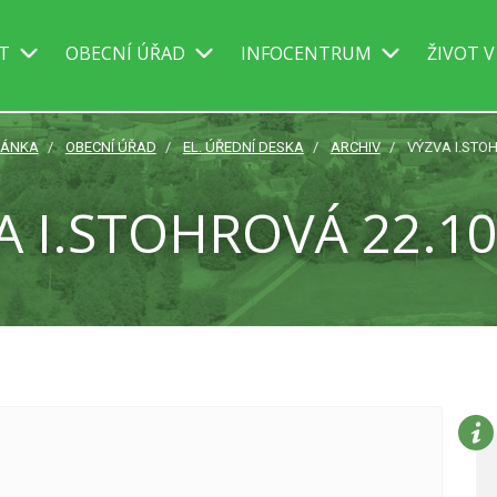
IT
OBECNÍ ÚŘAD
INFOCENTRUM
ŽIVOT V
RÁNKA
OBECNÍ ÚŘAD
EL. ÚŘEDNÍ DESKA
ARCHIV
VÝZVA I.STOH
A I.STOHROVÁ 22.10