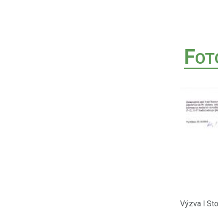
F
OT
Výzva I.St