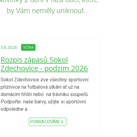
by Vám neměly uniknout...
5.8.2026
VČE
Upozorně
5.8.2026
VČERA
Nařízení
Rozpis zápasů Sokol
kraje 4/
Zdechovice - podzim 2026
zvýšenéh
vzniku p
Sokol Zdechovice zve všechny sportovní
příznivce na fotbalová utkání ať už na
S ohledem na d
domácím hřišti nebo na trávníku soupeřů.
meteorologick
Podpořte naše barvy, užijte si sportovní
sucho, velmi v
odpoledne a...
zátěž, ...) up
Nařízení Pardu
POKRAČOVÁNÍ