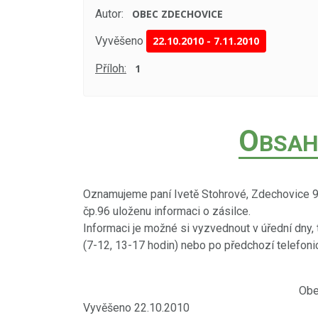
Autor:
OBEC ZDECHOVICE
Vyvěšeno
22.10.2010
-
7.11.2010
Příloh:
1
O
BSAH
Oznamujeme paní Ivetě Stohrové, Zdechovice 9
čp.96 uloženu informaci o zásilce.
Informaci je možné si vyzvednout v úřední dny, t
(7-12, 13-17 hodin) nebo po předchozí telefon
Obecní úřad Zde
Vyvěšeno 22.10.2010