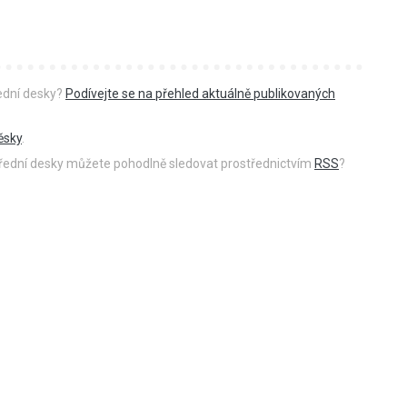
řední desky?
Podívejte se na přehled aktuálně publikovaných
ěsky
.
 úřední desky můžete pohodlně sledovat prostřednictvím
RSS
?