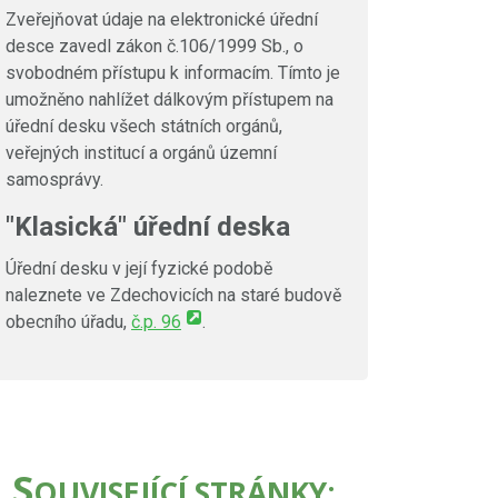
Zveřejňovat údaje na elektronické úřední
desce zavedl zákon č.106/1999 Sb., o
svobodném přístupu k informacím. Tímto je
umožněno nahlížet dálkovým přístupem na
úřední desku všech státních orgánů,
veřejných institucí a orgánů územní
samosprávy.
"Klasická" úřední deska
Úřední desku v její fyzické podobě
naleznete ve Zdechovicích na staré budově
obecního úřadu,
č.p. 96
.
S
OUVISEJÍCÍ STRÁNKY: