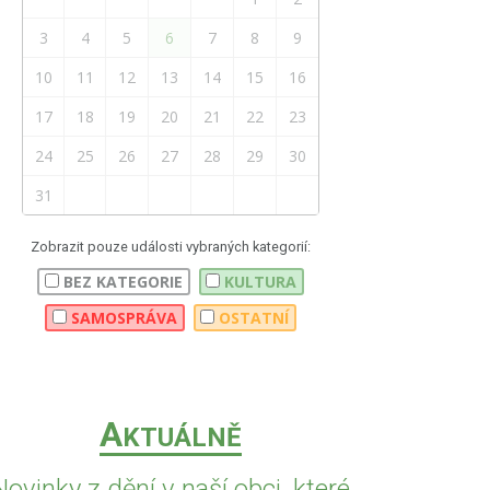
3
4
5
6
7
8
9
10
11
12
13
14
15
16
17
18
19
20
21
22
23
24
25
26
27
28
29
30
31
Zobrazit pouze události vybraných kategorií:
BEZ KATEGORIE
KULTURA
SAMOSPRÁVA
OSTATNÍ
A
KTUÁLNĚ
Novinky z dění v naší obci, které